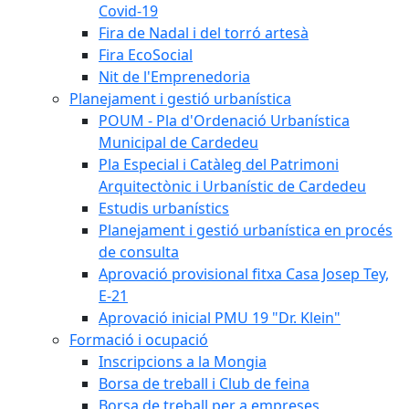
Covid-19
Fira de Nadal i del torró artesà
Fira EcoSocial
Nit de l'Emprenedoria
Planejament i gestió urbanística
POUM - Pla d'Ordenació Urbanística
Municipal de Cardedeu
Pla Especial i Catàleg del Patrimoni
Arquitectònic i Urbanístic de Cardedeu
Estudis urbanístics
Planejament i gestió urbanística en procés
de consulta
Aprovació provisional fitxa Casa Josep Tey,
E-21
Aprovació inicial PMU 19 "Dr. Klein"
Formació i ocupació
Inscripcions a la Mongia
Borsa de treball i Club de feina
Borsa de treball per a empreses