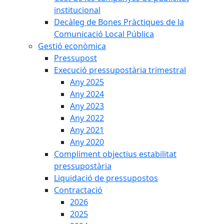
institucional
Decàleg de Bones Pràctiques de la
Comunicació Local Pública
Gestió econòmica
Pressupost
Execució pressupostària trimestral
Any 2025
Any 2024
Any 2023
Any 2022
Any 2021
Any 2020
Compliment objectius estabilitat
pressupostària
Liquidació de pressupostos
Contractació
2026
2025