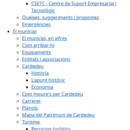
CSETC - Centre de Suport Empresarial i
Tecnològic
Queixes, suggeriments i propostes
Emergències
El municipi
El municipi, en xifres
Com arribar-hi
Equipaments
Entitats i associacions
Cardedeu
Història
L'apunt històric
Economia
Com moure's per Cardedeu
Carrerer
Plànols
Mapa del Patrimoni de Cardedeu
Turisme
Recursos turístics