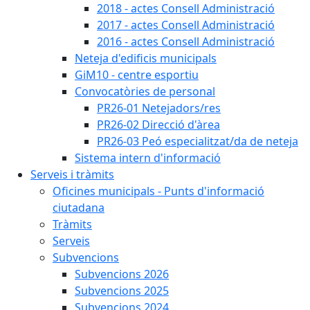
2018 - actes Consell Administració
2017 - actes Consell Administració
2016 - actes Consell Administració
Neteja d'edificis municipals
GiM10 - centre esportiu
Convocatòries de personal
PR26-01 Netejadors/res
PR26-02 Direcció d'àrea
PR26-03 Peó especialitzat/da de neteja
Sistema intern d'informació
Serveis i tràmits
Oficines municipals - Punts d'informació
ciutadana
Tràmits
Serveis
Subvencions
Subvencions 2026
Subvencions 2025
Subvencions 2024