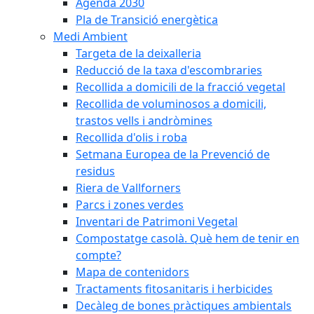
Agenda 2030
Pla de Transició energètica
Medi Ambient
Targeta de la deixalleria
Reducció de la taxa d'escombraries
Recollida a domicili de la fracció vegetal
Recollida de voluminosos a domicili,
trastos vells i andròmines
Recollida d'olis i roba
Setmana Europea de la Prevenció de
residus
Riera de Vallforners
Parcs i zones verdes
Inventari de Patrimoni Vegetal
Compostatge casolà. Què hem de tenir en
compte?
Mapa de contenidors
Tractaments fitosanitaris i herbicides
Decàleg de bones pràctiques ambientals