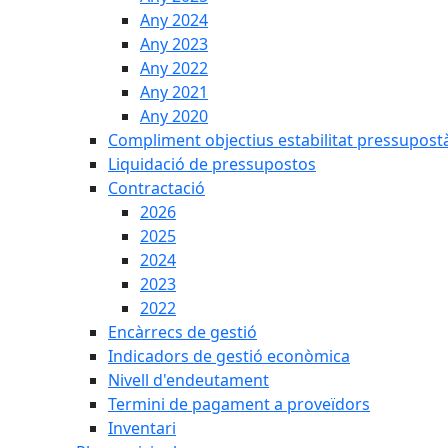
Any 2024
Any 2023
Any 2022
Any 2021
Any 2020
Compliment objectius estabilitat pressupost
Liquidació de pressupostos
Contractació
2026
2025
2024
2023
2022
Encàrrecs de gestió
Indicadors de gestió econòmica
Nivell d'endeutament
Termini de pagament a proveïdors
Inventari