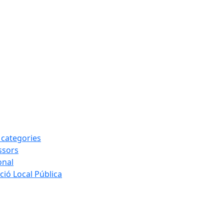
s categories
ssors
onal
ió Local Pública