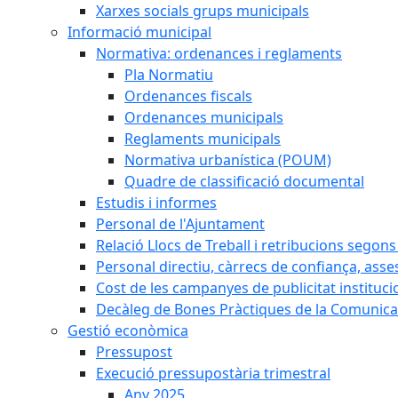
Xarxes socials grups municipals
Informació municipal
Normativa: ordenances i reglaments
Pla Normatiu
Ordenances fiscals
Ordenances municipals
Reglaments municipals
Normativa urbanística (POUM)
Quadre de classificació documental
Estudis i informes
Personal de l'Ajuntament
Relació Llocs de Treball i retribucions segon
Personal directiu, càrrecs de confiança, asse
Cost de les campanyes de publicitat instituci
Decàleg de Bones Pràctiques de la Comunicac
Gestió econòmica
Pressupost
Execució pressupostària trimestral
Any 2025