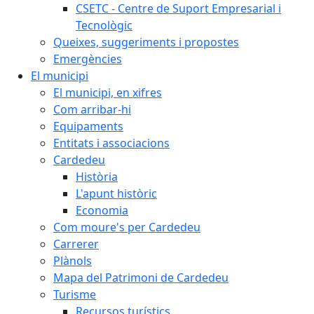
CSETC - Centre de Suport Empresarial i
Tecnològic
Queixes, suggeriments i propostes
Emergències
El municipi
El municipi, en xifres
Com arribar-hi
Equipaments
Entitats i associacions
Cardedeu
Història
L'apunt històric
Economia
Com moure's per Cardedeu
Carrerer
Plànols
Mapa del Patrimoni de Cardedeu
Turisme
Recursos turístics