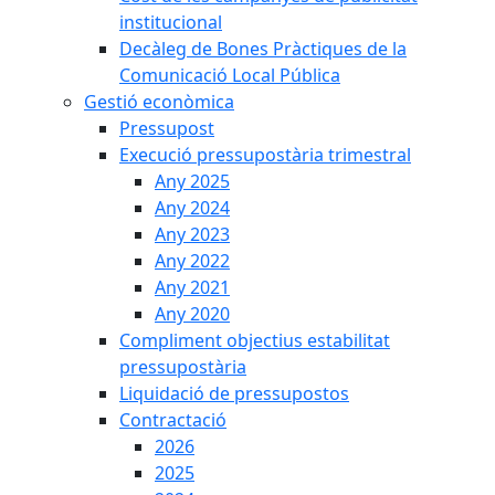
institucional
Decàleg de Bones Pràctiques de la
Comunicació Local Pública
Gestió econòmica
Pressupost
Execució pressupostària trimestral
Any 2025
Any 2024
Any 2023
Any 2022
Any 2021
Any 2020
Compliment objectius estabilitat
pressupostària
Liquidació de pressupostos
Contractació
2026
2025