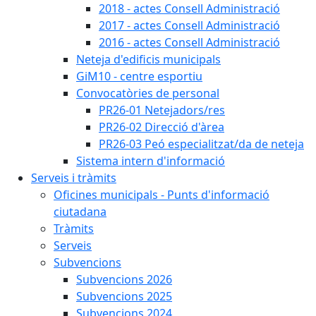
2018 - actes Consell Administració
2017 - actes Consell Administració
2016 - actes Consell Administració
Neteja d'edificis municipals
GiM10 - centre esportiu
Convocatòries de personal
PR26-01 Netejadors/res
PR26-02 Direcció d'àrea
PR26-03 Peó especialitzat/da de neteja
Sistema intern d'informació
Serveis i tràmits
Oficines municipals - Punts d'informació
ciutadana
Tràmits
Serveis
Subvencions
Subvencions 2026
Subvencions 2025
Subvencions 2024