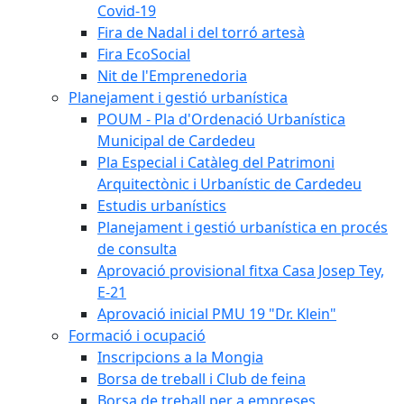
Covid-19
Fira de Nadal i del torró artesà
Fira EcoSocial
Nit de l'Emprenedoria
Planejament i gestió urbanística
POUM - Pla d'Ordenació Urbanística
Municipal de Cardedeu
Pla Especial i Catàleg del Patrimoni
Arquitectònic i Urbanístic de Cardedeu
Estudis urbanístics
Planejament i gestió urbanística en procés
de consulta
Aprovació provisional fitxa Casa Josep Tey,
E-21
Aprovació inicial PMU 19 "Dr. Klein"
Formació i ocupació
Inscripcions a la Mongia
Borsa de treball i Club de feina
Borsa de treball per a empreses