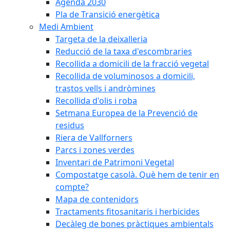
Agenda 2030
Pla de Transició energètica
Medi Ambient
Targeta de la deixalleria
Reducció de la taxa d'escombraries
Recollida a domicili de la fracció vegetal
Recollida de voluminosos a domicili,
trastos vells i andròmines
Recollida d'olis i roba
Setmana Europea de la Prevenció de
residus
Riera de Vallforners
Parcs i zones verdes
Inventari de Patrimoni Vegetal
Compostatge casolà. Què hem de tenir en
compte?
Mapa de contenidors
Tractaments fitosanitaris i herbicides
Decàleg de bones pràctiques ambientals