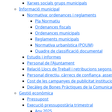
Xarxes socials grups municipals
Informació municipal
Normativa: ordenances i reglaments
Pla Normatiu
Ordenances fiscals
Ordenances municipals
Reglaments municipals
Normativa urbanística (POUM)
Quadre de classificació documental
Estudis i informes
Personal de l'Ajuntament
Relació Llocs de Treball i retribucions segon
Personal directiu, càrrecs de confiança, asse
Cost de les campanyes de publicitat instituci
Decàleg de Bones Pràctiques de la Comunicac
Gestió econòmica
Pressupost
Execució pressupostària trimestral
Any 2025