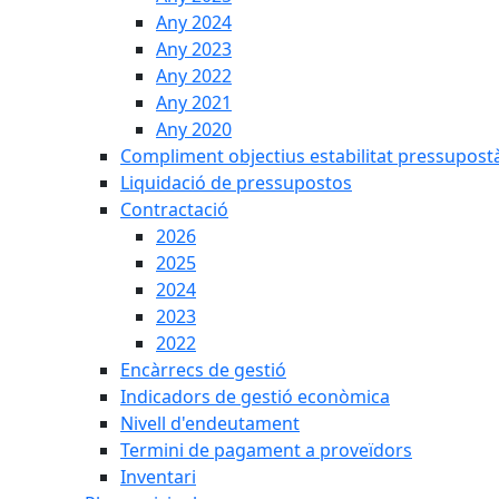
Any 2024
Any 2023
Any 2022
Any 2021
Any 2020
Compliment objectius estabilitat pressupost
Liquidació de pressupostos
Contractació
2026
2025
2024
2023
2022
Encàrrecs de gestió
Indicadors de gestió econòmica
Nivell d'endeutament
Termini de pagament a proveïdors
Inventari