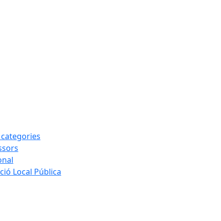
s categories
ssors
onal
ió Local Pública