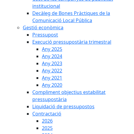
institucional
Decàleg de Bones Pràctiques de la
Comunicació Local Pública
Gestió econòmica
Pressupost
Execució pressupostària trimestral
Any 2025
Any 2024
Any 2023
Any 2022
Any 2021
Any 2020
Compliment objectius estabilitat
pressupostària
Liquidació de pressupostos
Contractació
2026
2025