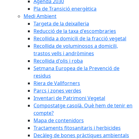
Agenda 2030
Pla de Transició energètica
Medi Ambient
Targeta de la deixalleria
Reducció de la taxa d'escombraries
Recollida a domicili de la fracció vegetal
Recollida de voluminosos a domicili,
trastos vells i andròmines
Recollida d'olis i roba
Setmana Europea de la Prevenció de
residus
Riera de Vallforners
Parcs i zones verdes
Inventari de Patrimoni Vegetal
Compostatge casolà. Què hem de tenir en
compte?
Mapa de contenidors
Tractaments fitosanitaris i herbicides
Decàleg de bones pràctiques ambientals