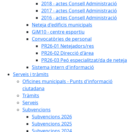
2018 - actes Consell Administració
2017 - actes Consell Administració
2016 - actes Consell Administració
Neteja d'edificis municipals
GiM10 - centre esportiu
Convocatòries de personal
PR26-01 Netejadors/res
PR26-02 Direcció d'àrea
PR26-03 Peó especialitzat/da de neteja
Sistema intern d'informació
Serveis i tràmits
Oficines municipals - Punts d'informació
ciutadana
Tràmits
Serveis
Subvencions
Subvencions 2026
Subvencions 2025
Subvencions 2024