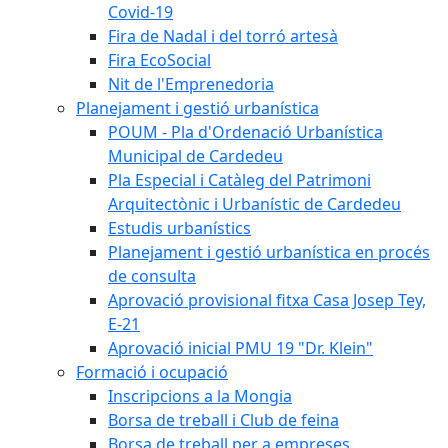
Covid-19
Fira de Nadal i del torró artesà
Fira EcoSocial
Nit de l'Emprenedoria
Planejament i gestió urbanística
POUM - Pla d'Ordenació Urbanística
Municipal de Cardedeu
Pla Especial i Catàleg del Patrimoni
Arquitectònic i Urbanístic de Cardedeu
Estudis urbanístics
Planejament i gestió urbanística en procés
de consulta
Aprovació provisional fitxa Casa Josep Tey,
E-21
Aprovació inicial PMU 19 "Dr. Klein"
Formació i ocupació
Inscripcions a la Mongia
Borsa de treball i Club de feina
Borsa de treball per a empreses