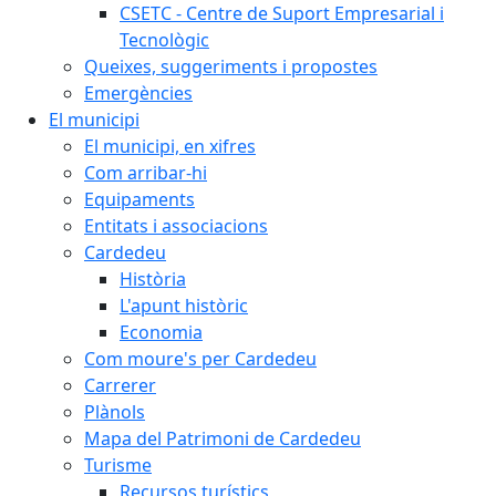
CSETC - Centre de Suport Empresarial i
Tecnològic
Queixes, suggeriments i propostes
Emergències
El municipi
El municipi, en xifres
Com arribar-hi
Equipaments
Entitats i associacions
Cardedeu
Història
L'apunt històric
Economia
Com moure's per Cardedeu
Carrerer
Plànols
Mapa del Patrimoni de Cardedeu
Turisme
Recursos turístics