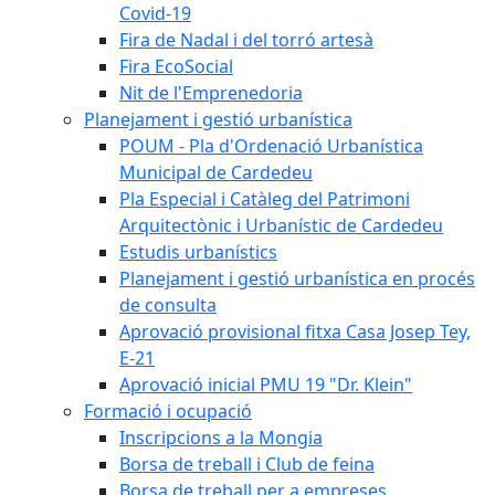
Covid-19
Fira de Nadal i del torró artesà
Fira EcoSocial
Nit de l'Emprenedoria
Planejament i gestió urbanística
POUM - Pla d'Ordenació Urbanística
Municipal de Cardedeu
Pla Especial i Catàleg del Patrimoni
Arquitectònic i Urbanístic de Cardedeu
Estudis urbanístics
Planejament i gestió urbanística en procés
de consulta
Aprovació provisional fitxa Casa Josep Tey,
E-21
Aprovació inicial PMU 19 "Dr. Klein"
Formació i ocupació
Inscripcions a la Mongia
Borsa de treball i Club de feina
Borsa de treball per a empreses