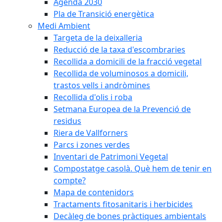
Agenda 2030
Pla de Transició energètica
Medi Ambient
Targeta de la deixalleria
Reducció de la taxa d'escombraries
Recollida a domicili de la fracció vegetal
Recollida de voluminosos a domicili,
trastos vells i andròmines
Recollida d'olis i roba
Setmana Europea de la Prevenció de
residus
Riera de Vallforners
Parcs i zones verdes
Inventari de Patrimoni Vegetal
Compostatge casolà. Què hem de tenir en
compte?
Mapa de contenidors
Tractaments fitosanitaris i herbicides
Decàleg de bones pràctiques ambientals