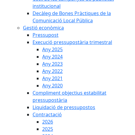
institucional
Decàleg de Bones Pràctiques de la
Comunicació Local Pública
Gestió econòmica
Pressupost
Execució pressupostària trimestral
Any 2025
Any 2024
Any 2023
Any 2022
Any 2021
Any 2020
Compliment objectius estabilitat
pressupostària
Liquidació de pressupostos
Contractació
2026
2025