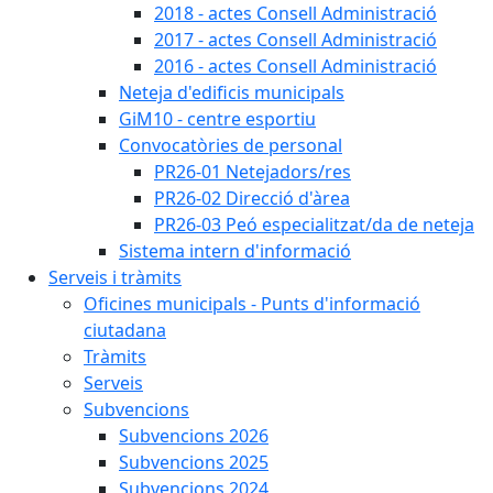
2018 - actes Consell Administració
2017 - actes Consell Administració
2016 - actes Consell Administració
Neteja d'edificis municipals
GiM10 - centre esportiu
Convocatòries de personal
PR26-01 Netejadors/res
PR26-02 Direcció d'àrea
PR26-03 Peó especialitzat/da de neteja
Sistema intern d'informació
Serveis i tràmits
Oficines municipals - Punts d'informació
ciutadana
Tràmits
Serveis
Subvencions
Subvencions 2026
Subvencions 2025
Subvencions 2024