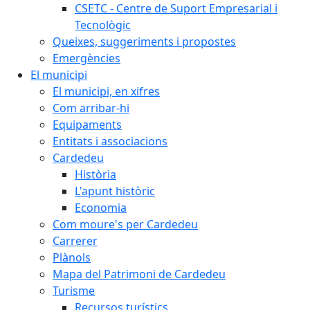
CSETC - Centre de Suport Empresarial i
Tecnològic
Queixes, suggeriments i propostes
Emergències
El municipi
El municipi, en xifres
Com arribar-hi
Equipaments
Entitats i associacions
Cardedeu
Història
L'apunt històric
Economia
Com moure's per Cardedeu
Carrerer
Plànols
Mapa del Patrimoni de Cardedeu
Turisme
Recursos turístics