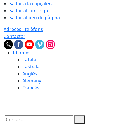
Saltar a la capçalera
Saltar al contingut
Saltar al peu de pàgina
Adreces i telèfons
Contactar
Idiomes
Català
Castellà
Anglès
Alemany
Francès
09.08.2026 | 07:47
Cercar: