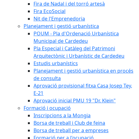
Fira de Nadal i del torró artesà
Fira EcoSocial
Nit de l'Emprenedoria
Planejament i gestió urbanística
POUM - Pla d'Ordenació Urbanística
Municipal de Cardedeu
Pla Especial i Catàleg del Patrimoni
Arquitectònic i Urbanístic de Cardedeu
Estudis urbanístics
Planejament i gestió urbanística en procés
de consulta
Aprovació provisional fitxa Casa Josep Tey,
E-21
Aprovació inicial PMU 19 "Dr. Klein"
Formació i ocupació
Inscripcions a la Mongia
Borsa de treball i Club de feina
Borsa de treball per a empreses
Formació per a l'ocupació