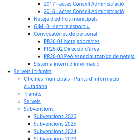
2017 - actes Consell Administració
2016 - actes Consell Administració
Neteja d'edificis municipals
GiM10 - centre esportiu
Convocatòries de personal
PR26-01 Netejadors/res
PR26-02 Direcció d'àrea
PR26-03 Peó especialitzat/da de neteja
Sistema intern d'informació
Serveis i tràmits
Oficines municipals - Punts d'informació
ciutadana
Tràmits
Serveis
Subvencions
Subvencions 2026
Subvencions 2025
Subvencions 2024
Subvencions 2023