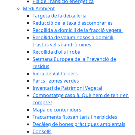
Pla de Transició energètica
Medi Ambient
Targeta de la deixalleria
Reducció de la taxa d'escombraries
Recollida a domicili de la fracció vegetal
Recollida de voluminosos a domicili,
trastos vells i andròmines
Recollida d'olis i roba
Setmana Europea de la Prevenció de
residus
Riera de Vallforners
Parcs i zones verdes
Inventari de Patrimoni Vegetal
Compostatge casolà. Què hem de tenir en
compte?
Mapa de contenidors
Tractaments fitosanitaris i herbicides
Decàleg de bones pràctiques ambientals
Consells