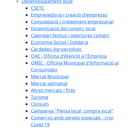
Desenvolupament local
CSETC
Emprenedoria i creació d'empreses
Consolidació i creixement empresarial
Dinamització del comerç local
Calendari festius i obertures comerç
Economia Social i Solidària
Cardedeu Agroecològic
OAE - Oficina d'Atenció a l'Empresa
OMIC - Oficina Municipal d'Informació al
Consumidor
Mercat Municipal
Mercat setmanal
Altres mercats i fires
Turisme
Consum
Campanya "Pensa local, compra local"
Comerços amb serveis especials - crisi
Covid-19