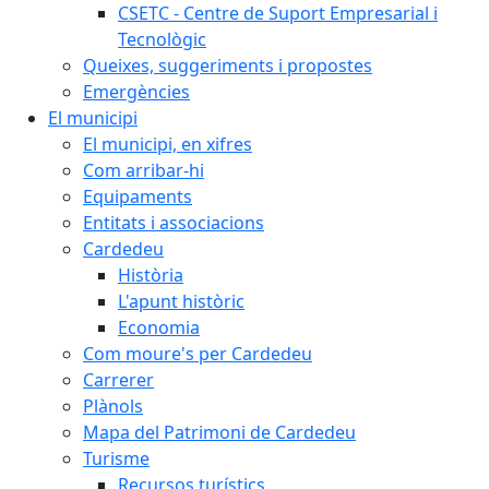
CSETC - Centre de Suport Empresarial i
Tecnològic
Queixes, suggeriments i propostes
Emergències
El municipi
El municipi, en xifres
Com arribar-hi
Equipaments
Entitats i associacions
Cardedeu
Història
L'apunt històric
Economia
Com moure's per Cardedeu
Carrerer
Plànols
Mapa del Patrimoni de Cardedeu
Turisme
Recursos turístics