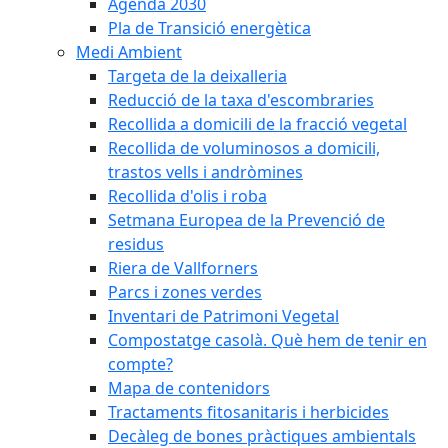
Agenda 2030
Pla de Transició energètica
Medi Ambient
Targeta de la deixalleria
Reducció de la taxa d'escombraries
Recollida a domicili de la fracció vegetal
Recollida de voluminosos a domicili,
trastos vells i andròmines
Recollida d'olis i roba
Setmana Europea de la Prevenció de
residus
Riera de Vallforners
Parcs i zones verdes
Inventari de Patrimoni Vegetal
Compostatge casolà. Què hem de tenir en
compte?
Mapa de contenidors
Tractaments fitosanitaris i herbicides
Decàleg de bones pràctiques ambientals