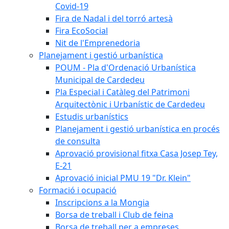
Covid-19
Fira de Nadal i del torró artesà
Fira EcoSocial
Nit de l'Emprenedoria
Planejament i gestió urbanística
POUM - Pla d'Ordenació Urbanística
Municipal de Cardedeu
Pla Especial i Catàleg del Patrimoni
Arquitectònic i Urbanístic de Cardedeu
Estudis urbanístics
Planejament i gestió urbanística en procés
de consulta
Aprovació provisional fitxa Casa Josep Tey,
E-21
Aprovació inicial PMU 19 "Dr. Klein"
Formació i ocupació
Inscripcions a la Mongia
Borsa de treball i Club de feina
Borsa de treball per a empreses