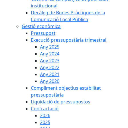
institucional
Decàleg de Bones Pràctiques de la
Comunicació Local Pública
Gestió econòmica
Pressupost
Execució pressupostària trimestral
Any 2025
Any 2024
Any 2023
Any 2022
Any 2021
Any 2020
Compliment objectius estabilitat
pressupostària
Liquidació de pressupostos
Contractació
2026
2025