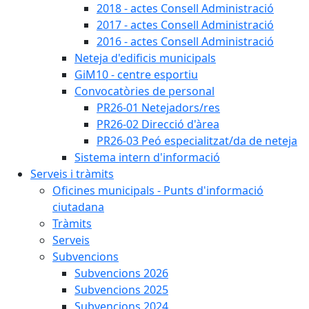
2018 - actes Consell Administració
2017 - actes Consell Administració
2016 - actes Consell Administració
Neteja d'edificis municipals
GiM10 - centre esportiu
Convocatòries de personal
PR26-01 Netejadors/res
PR26-02 Direcció d'àrea
PR26-03 Peó especialitzat/da de neteja
Sistema intern d'informació
Serveis i tràmits
Oficines municipals - Punts d'informació
ciutadana
Tràmits
Serveis
Subvencions
Subvencions 2026
Subvencions 2025
Subvencions 2024