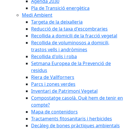
Agenda 2030
Pla de Transició energètica
Medi Ambient
Targeta de la deixalleria
Reducció de la taxa d'escombraries
Recollida a domicili de la fracció vegetal
Recollida de voluminosos a domicili,
trastos vells i andròmines
Recollida d'olis i roba
Setmana Europea de la Prevenció de
residus
Riera de Vallforners
Parcs i zones verdes
Inventari de Patrimoni Vegetal
Compostatge casolà. Què hem de tenir en
compte?
Mapa de contenidors
Tractaments fitosanitaris i herbicides
Decàleg de bones pràctiques ambientals