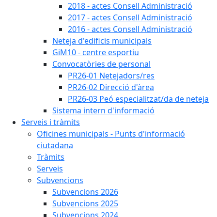
2018 - actes Consell Administració
2017 - actes Consell Administració
2016 - actes Consell Administració
Neteja d'edificis municipals
GiM10 - centre esportiu
Convocatòries de personal
PR26-01 Netejadors/res
PR26-02 Direcció d'àrea
PR26-03 Peó especialitzat/da de neteja
Sistema intern d'informació
Serveis i tràmits
Oficines municipals - Punts d'informació
ciutadana
Tràmits
Serveis
Subvencions
Subvencions 2026
Subvencions 2025
Subvencions 2024