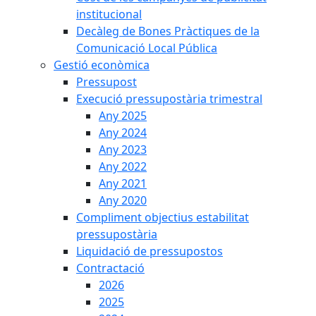
institucional
Decàleg de Bones Pràctiques de la
Comunicació Local Pública
Gestió econòmica
Pressupost
Execució pressupostària trimestral
Any 2025
Any 2024
Any 2023
Any 2022
Any 2021
Any 2020
Compliment objectius estabilitat
pressupostària
Liquidació de pressupostos
Contractació
2026
2025