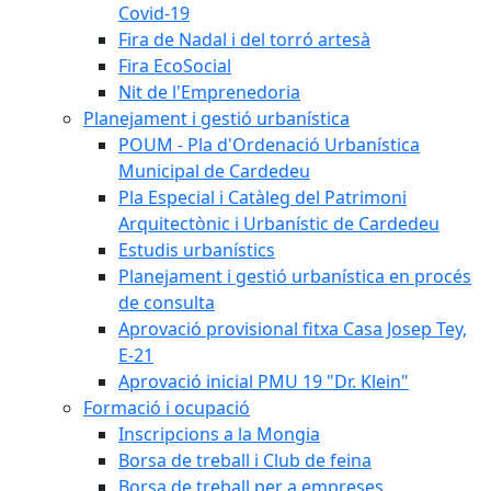
Covid-19
Fira de Nadal i del torró artesà
Fira EcoSocial
Nit de l'Emprenedoria
Planejament i gestió urbanística
POUM - Pla d'Ordenació Urbanística
Municipal de Cardedeu
Pla Especial i Catàleg del Patrimoni
Arquitectònic i Urbanístic de Cardedeu
Estudis urbanístics
Planejament i gestió urbanística en procés
de consulta
Aprovació provisional fitxa Casa Josep Tey,
E-21
Aprovació inicial PMU 19 "Dr. Klein"
Formació i ocupació
Inscripcions a la Mongia
Borsa de treball i Club de feina
Borsa de treball per a empreses