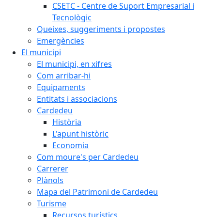
CSETC - Centre de Suport Empresarial i
Tecnològic
Queixes, suggeriments i propostes
Emergències
El municipi
El municipi, en xifres
Com arribar-hi
Equipaments
Entitats i associacions
Cardedeu
Història
L'apunt històric
Economia
Com moure's per Cardedeu
Carrerer
Plànols
Mapa del Patrimoni de Cardedeu
Turisme
Recursos turístics