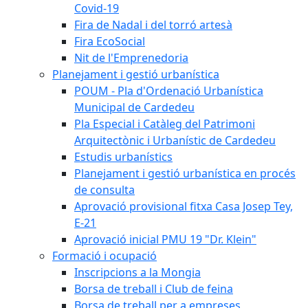
Covid-19
Fira de Nadal i del torró artesà
Fira EcoSocial
Nit de l'Emprenedoria
Planejament i gestió urbanística
POUM - Pla d'Ordenació Urbanística
Municipal de Cardedeu
Pla Especial i Catàleg del Patrimoni
Arquitectònic i Urbanístic de Cardedeu
Estudis urbanístics
Planejament i gestió urbanística en procés
de consulta
Aprovació provisional fitxa Casa Josep Tey,
E-21
Aprovació inicial PMU 19 "Dr. Klein"
Formació i ocupació
Inscripcions a la Mongia
Borsa de treball i Club de feina
Borsa de treball per a empreses