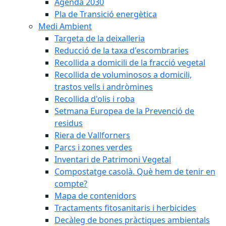
Agenda 2030
Pla de Transició energètica
Medi Ambient
Targeta de la deixalleria
Reducció de la taxa d'escombraries
Recollida a domicili de la fracció vegetal
Recollida de voluminosos a domicili,
trastos vells i andròmines
Recollida d'olis i roba
Setmana Europea de la Prevenció de
residus
Riera de Vallforners
Parcs i zones verdes
Inventari de Patrimoni Vegetal
Compostatge casolà. Què hem de tenir en
compte?
Mapa de contenidors
Tractaments fitosanitaris i herbicides
Decàleg de bones pràctiques ambientals