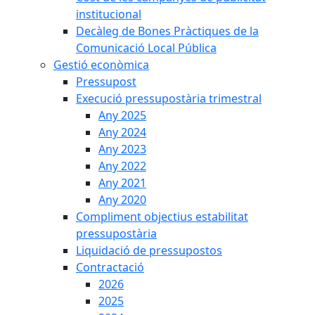
institucional
Decàleg de Bones Pràctiques de la
Comunicació Local Pública
Gestió econòmica
Pressupost
Execució pressupostària trimestral
Any 2025
Any 2024
Any 2023
Any 2022
Any 2021
Any 2020
Compliment objectius estabilitat
pressupostària
Liquidació de pressupostos
Contractació
2026
2025