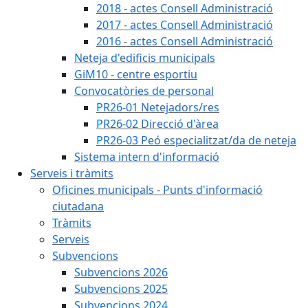
2018 - actes Consell Administració
2017 - actes Consell Administració
2016 - actes Consell Administració
Neteja d'edificis municipals
GiM10 - centre esportiu
Convocatòries de personal
PR26-01 Netejadors/res
PR26-02 Direcció d'àrea
PR26-03 Peó especialitzat/da de neteja
Sistema intern d'informació
Serveis i tràmits
Oficines municipals - Punts d'informació
ciutadana
Tràmits
Serveis
Subvencions
Subvencions 2026
Subvencions 2025
Subvencions 2024