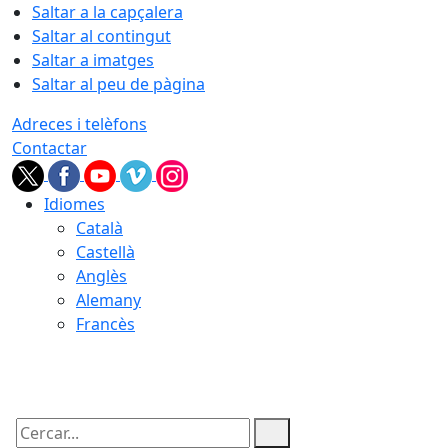
Saltar a la capçalera
Saltar al contingut
Saltar a imatges
Saltar al peu de pàgina
Adreces i telèfons
Contactar
Idiomes
Català
Castellà
Anglès
Alemany
Francès
09.08.2026 | 12:55