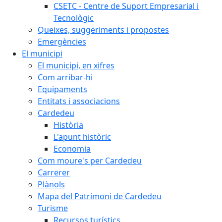
CSETC - Centre de Suport Empresarial i
Tecnològic
Queixes, suggeriments i propostes
Emergències
El municipi
El municipi, en xifres
Com arribar-hi
Equipaments
Entitats i associacions
Cardedeu
Història
L'apunt històric
Economia
Com moure's per Cardedeu
Carrerer
Plànols
Mapa del Patrimoni de Cardedeu
Turisme
Recursos turístics