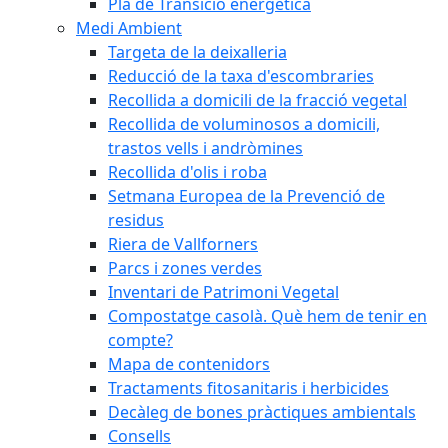
Pla de Transició energètica
Medi Ambient
Targeta de la deixalleria
Reducció de la taxa d'escombraries
Recollida a domicili de la fracció vegetal
Recollida de voluminosos a domicili,
trastos vells i andròmines
Recollida d'olis i roba
Setmana Europea de la Prevenció de
residus
Riera de Vallforners
Parcs i zones verdes
Inventari de Patrimoni Vegetal
Compostatge casolà. Què hem de tenir en
compte?
Mapa de contenidors
Tractaments fitosanitaris i herbicides
Decàleg de bones pràctiques ambientals
Consells