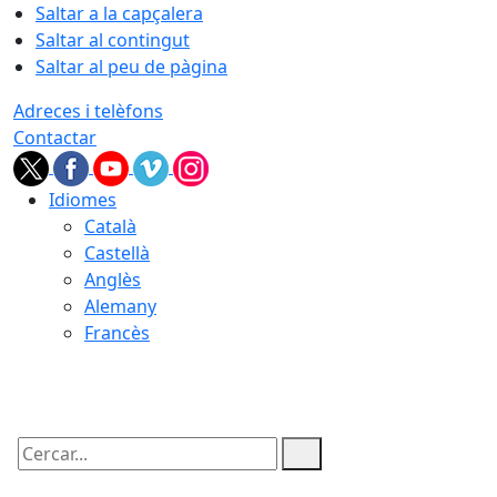
Saltar a la capçalera
Saltar al contingut
Saltar al peu de pàgina
Adreces i telèfons
Contactar
Idiomes
Català
Castellà
Anglès
Alemany
Francès
07.08.2026 | 23:26
Cercar: