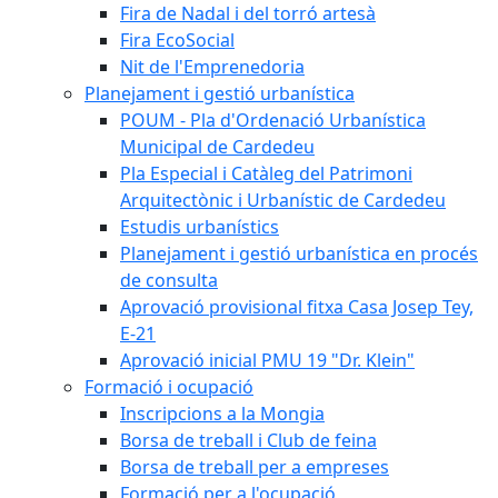
Fira de Nadal i del torró artesà
Fira EcoSocial
Nit de l'Emprenedoria
Planejament i gestió urbanística
POUM - Pla d'Ordenació Urbanística
Municipal de Cardedeu
Pla Especial i Catàleg del Patrimoni
Arquitectònic i Urbanístic de Cardedeu
Estudis urbanístics
Planejament i gestió urbanística en procés
de consulta
Aprovació provisional fitxa Casa Josep Tey,
E-21
Aprovació inicial PMU 19 "Dr. Klein"
Formació i ocupació
Inscripcions a la Mongia
Borsa de treball i Club de feina
Borsa de treball per a empreses
Formació per a l'ocupació