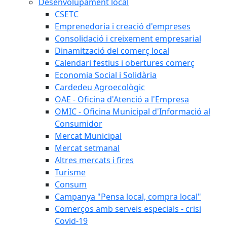
Desenvolupament local
CSETC
Emprenedoria i creació d'empreses
Consolidació i creixement empresarial
Dinamització del comerç local
Calendari festius i obertures comerç
Economia Social i Solidària
Cardedeu Agroecològic
OAE - Oficina d'Atenció a l'Empresa
OMIC - Oficina Municipal d'Informació al
Consumidor
Mercat Municipal
Mercat setmanal
Altres mercats i fires
Turisme
Consum
Campanya "Pensa local, compra local"
Comerços amb serveis especials - crisi
Covid-19