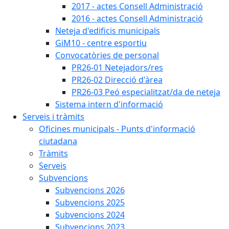
2017 - actes Consell Administració
2016 - actes Consell Administració
Neteja d'edificis municipals
GiM10 - centre esportiu
Convocatòries de personal
PR26-01 Netejadors/res
PR26-02 Direcció d'àrea
PR26-03 Peó especialitzat/da de neteja
Sistema intern d'informació
Serveis i tràmits
Oficines municipals - Punts d'informació
ciutadana
Tràmits
Serveis
Subvencions
Subvencions 2026
Subvencions 2025
Subvencions 2024
Subvencions 2023