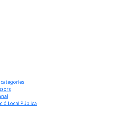
s categories
ssors
onal
ió Local Pública