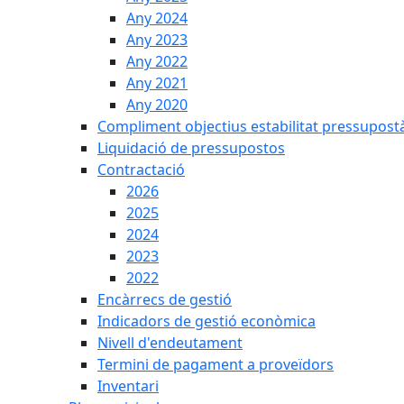
Any 2024
Any 2023
Any 2022
Any 2021
Any 2020
Compliment objectius estabilitat pressupost
Liquidació de pressupostos
Contractació
2026
2025
2024
2023
2022
Encàrrecs de gestió
Indicadors de gestió econòmica
Nivell d'endeutament
Termini de pagament a proveïdors
Inventari