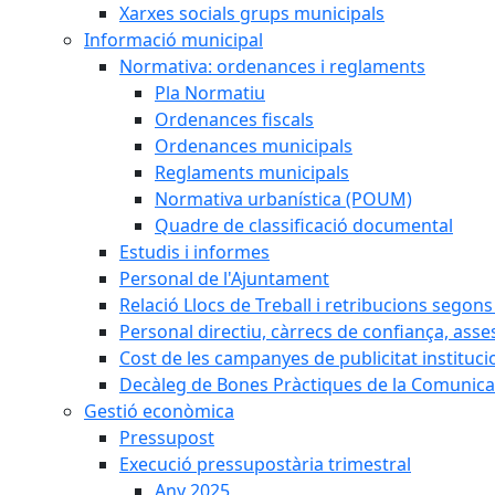
Xarxes socials grups municipals
Informació municipal
Normativa: ordenances i reglaments
Pla Normatiu
Ordenances fiscals
Ordenances municipals
Reglaments municipals
Normativa urbanística (POUM)
Quadre de classificació documental
Estudis i informes
Personal de l'Ajuntament
Relació Llocs de Treball i retribucions segon
Personal directiu, càrrecs de confiança, asse
Cost de les campanyes de publicitat instituci
Decàleg de Bones Pràctiques de la Comunicac
Gestió econòmica
Pressupost
Execució pressupostària trimestral
Any 2025