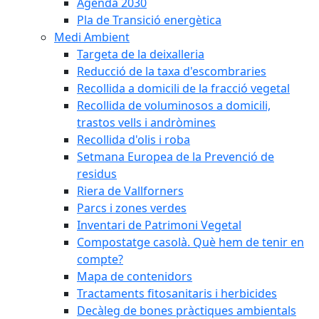
Agenda 2030
Pla de Transició energètica
Medi Ambient
Targeta de la deixalleria
Reducció de la taxa d'escombraries
Recollida a domicili de la fracció vegetal
Recollida de voluminosos a domicili,
trastos vells i andròmines
Recollida d'olis i roba
Setmana Europea de la Prevenció de
residus
Riera de Vallforners
Parcs i zones verdes
Inventari de Patrimoni Vegetal
Compostatge casolà. Què hem de tenir en
compte?
Mapa de contenidors
Tractaments fitosanitaris i herbicides
Decàleg de bones pràctiques ambientals