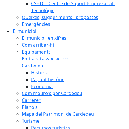
CSETC - Centre de Suport Empresarial i
Tecnològic
Queixes, suggeriments i propostes
Emergències
El municipi
El municipi, en xifres
Com arribar-hi
Equipaments
Entitats i associacions
Cardedeu
Història
L'apunt històric
Economia
Com moure's per Cardedeu
Carrerer
Plànols
Mapa del Patrimoni de Cardedeu
Turisme
Recursos turístics