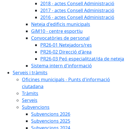
2018 - actes Consell Administració
2017 - actes Consell Administració
2016 - actes Consell Administració
Neteja d'edificis municipals
GiM10 - centre esportiu
Convocatòries de personal
PR26-01 Netejadors/res
PR26-02 Direcció d'àrea
PR26-03 Peó especialitzat/da de neteja
Sistema intern d'informació
Serveis i tràmits
Oficines municipals - Punts d'informació
ciutadana
Tràmits
Serveis
Subvencions
Subvencions 2026
Subvencions 2025
Subvencions 2024