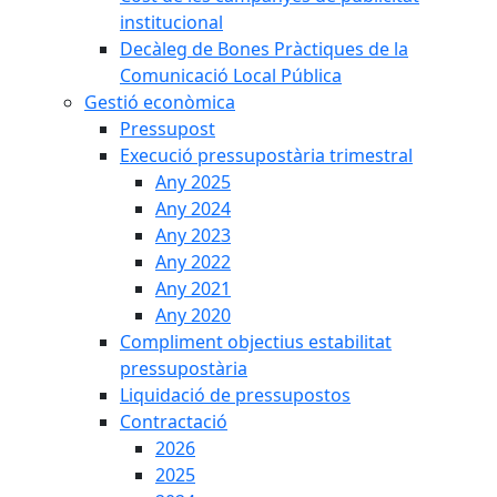
institucional
Decàleg de Bones Pràctiques de la
Comunicació Local Pública
Gestió econòmica
Pressupost
Execució pressupostària trimestral
Any 2025
Any 2024
Any 2023
Any 2022
Any 2021
Any 2020
Compliment objectius estabilitat
pressupostària
Liquidació de pressupostos
Contractació
2026
2025