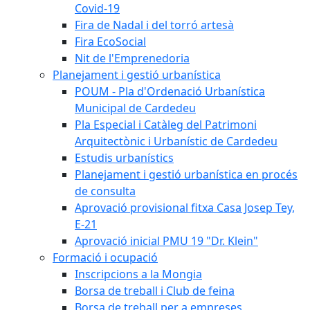
Covid-19
Fira de Nadal i del torró artesà
Fira EcoSocial
Nit de l'Emprenedoria
Planejament i gestió urbanística
POUM - Pla d'Ordenació Urbanística
Municipal de Cardedeu
Pla Especial i Catàleg del Patrimoni
Arquitectònic i Urbanístic de Cardedeu
Estudis urbanístics
Planejament i gestió urbanística en procés
de consulta
Aprovació provisional fitxa Casa Josep Tey,
E-21
Aprovació inicial PMU 19 "Dr. Klein"
Formació i ocupació
Inscripcions a la Mongia
Borsa de treball i Club de feina
Borsa de treball per a empreses