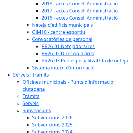
2018 - actes Consell Administració
2017 - actes Consell Administració
2016 - actes Consell Administració
Neteja d'edificis municipals
GiM10 - centre esportiu
Convocatòries de personal
PR26-01 Netejadors/res
PR26-02 Direcció d'àrea
PR26-03 Peó especialitzat/da de neteja
Sistema intern d'informació
Serveis i tràmits
Oficines municipals - Punts d'informació
ciutadana
Tràmits
Serveis
Subvencions
Subvencions 2026
Subvencions 2025
Subvencions 2024