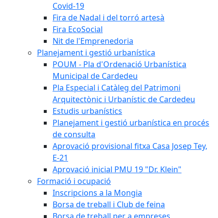
Covid-19
Fira de Nadal i del torró artesà
Fira EcoSocial
Nit de l'Emprenedoria
Planejament i gestió urbanística
POUM - Pla d'Ordenació Urbanística
Municipal de Cardedeu
Pla Especial i Catàleg del Patrimoni
Arquitectònic i Urbanístic de Cardedeu
Estudis urbanístics
Planejament i gestió urbanística en procés
de consulta
Aprovació provisional fitxa Casa Josep Tey,
E-21
Aprovació inicial PMU 19 "Dr. Klein"
Formació i ocupació
Inscripcions a la Mongia
Borsa de treball i Club de feina
Borsa de treball per a empreses