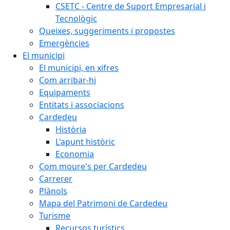
CSETC - Centre de Suport Empresarial i
Tecnològic
Queixes, suggeriments i propostes
Emergències
El municipi
El municipi, en xifres
Com arribar-hi
Equipaments
Entitats i associacions
Cardedeu
Història
L'apunt històric
Economia
Com moure's per Cardedeu
Carrerer
Plànols
Mapa del Patrimoni de Cardedeu
Turisme
Recursos turístics