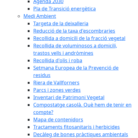
Agenda 2030
Pla de Transició energètica
Medi Ambient
Targeta de la deixalleria
Reducció de la taxa d'escombraries
Recollida a domicili de la fracció vegetal
Recollida de voluminosos a domicili,
trastos vells i andròmines
Recollida d'olis i roba
Setmana Europea de la Prevenció de
residus
Riera de Vallforners
Parcs i zones verdes
Inventari de Patrimoni Vegetal
Compostatge casolà. Què hem de tenir en
compte?
Mapa de contenidors
Tractaments fitosanitaris i herbicides
Decàleg de bones pràctiques ambientals