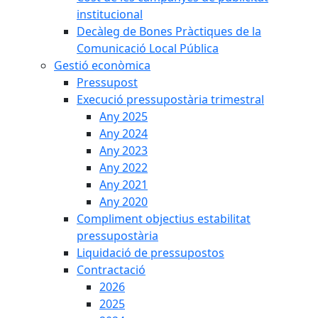
institucional
Decàleg de Bones Pràctiques de la
Comunicació Local Pública
Gestió econòmica
Pressupost
Execució pressupostària trimestral
Any 2025
Any 2024
Any 2023
Any 2022
Any 2021
Any 2020
Compliment objectius estabilitat
pressupostària
Liquidació de pressupostos
Contractació
2026
2025