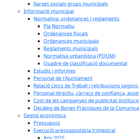
Xarxes socials grups municipals
Informació municipal
Normativa: ordenances i reglaments
Pla Normatiu
Ordenances fiscals
Ordenances municipals
Reglaments municipals
Normativa urbanística (POUM)
Quadre de classificació documental
Estudis i informes
Personal de l'Ajuntament
Relació Llocs de Treball i retribucions segon
Personal directiu, càrrecs de confiança, asse
Cost de les campanyes de publicitat instituci
Decàleg de Bones Pràctiques de la Comunicac
Gestió econòmica
Pressupost
Execució pressupostària trimestral
Any 2025