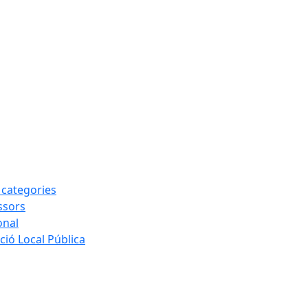
s categories
ssors
onal
ió Local Pública