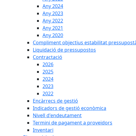
Any 2024
Any 2023
Any 2022
Any 2021
Any 2020
Compliment objectius estabilitat pressupost
Liquidació de pressupostos
Contractació
2026
2025
2024
2023
2022
Encàrrecs de gestió
Indicadors de gestió econòmica
Nivell d'endeutament
Termini de pagament a proveïdors
Inventari