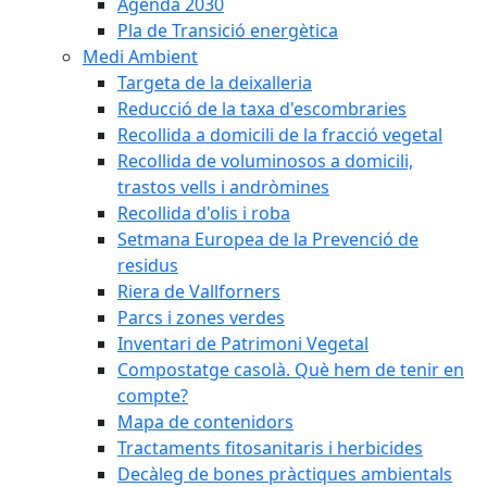
Agenda 2030
Pla de Transició energètica
Medi Ambient
Targeta de la deixalleria
Reducció de la taxa d'escombraries
Recollida a domicili de la fracció vegetal
Recollida de voluminosos a domicili,
trastos vells i andròmines
Recollida d'olis i roba
Setmana Europea de la Prevenció de
residus
Riera de Vallforners
Parcs i zones verdes
Inventari de Patrimoni Vegetal
Compostatge casolà. Què hem de tenir en
compte?
Mapa de contenidors
Tractaments fitosanitaris i herbicides
Decàleg de bones pràctiques ambientals