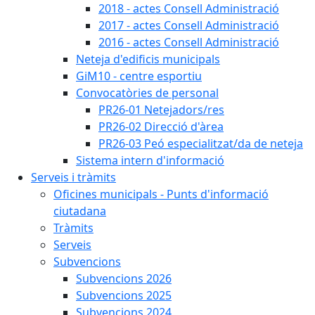
2018 - actes Consell Administració
2017 - actes Consell Administració
2016 - actes Consell Administració
Neteja d'edificis municipals
GiM10 - centre esportiu
Convocatòries de personal
PR26-01 Netejadors/res
PR26-02 Direcció d'àrea
PR26-03 Peó especialitzat/da de neteja
Sistema intern d'informació
Serveis i tràmits
Oficines municipals - Punts d'informació
ciutadana
Tràmits
Serveis
Subvencions
Subvencions 2026
Subvencions 2025
Subvencions 2024