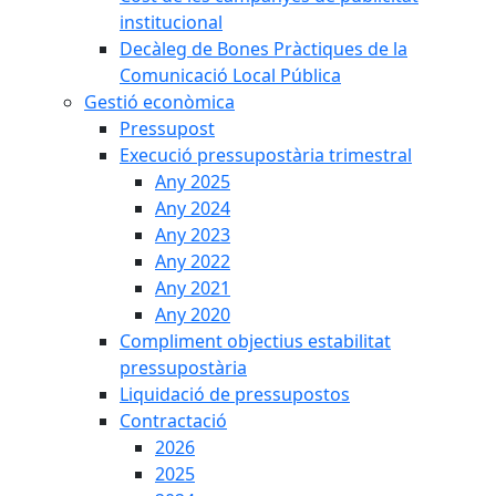
institucional
Decàleg de Bones Pràctiques de la
Comunicació Local Pública
Gestió econòmica
Pressupost
Execució pressupostària trimestral
Any 2025
Any 2024
Any 2023
Any 2022
Any 2021
Any 2020
Compliment objectius estabilitat
pressupostària
Liquidació de pressupostos
Contractació
2026
2025