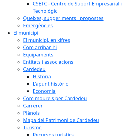
CSETC - Centre de Suport Empresarial i
Tecnològic
Queixes, suggeriments i propostes
Emergències
El municipi
El municipi, en xifres
Com arribar-hi
Equipaments
Entitats i associacions
Cardedeu
Història
L'apunt històric
Economia
Com moure's per Cardedeu
Carrerer
Plànols
Mapa del Patrimoni de Cardedeu
Turisme
Recursos turístics