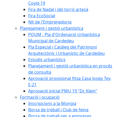
Covid-19
Fira de Nadal i del torró artesà
Fira EcoSocial
Nit de l'Emprenedoria
Planejament i gestió urbanística
POUM - Pla d'Ordenació Urbanística
Municipal de Cardedeu
Pla Especial i Catàleg del Patrimoni
Arquitectònic i Urbanístic de Cardedeu
Estudis urbanístics
Planejament i gestió urbanística en procés
de consulta
Aprovació provisional fitxa Casa Josep Tey,
E-21
Aprovació inicial PMU 19 "Dr. Klein"
Formació i ocupació
Inscripcions a la Mongia
Borsa de treball i Club de feina
Borsa de treball per a empreses