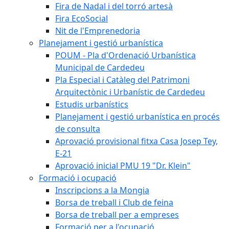
Fira de Nadal i del torró artesà
Fira EcoSocial
Nit de l'Emprenedoria
Planejament i gestió urbanística
POUM - Pla d'Ordenació Urbanística
Municipal de Cardedeu
Pla Especial i Catàleg del Patrimoni
Arquitectònic i Urbanístic de Cardedeu
Estudis urbanístics
Planejament i gestió urbanística en procés
de consulta
Aprovació provisional fitxa Casa Josep Tey,
E-21
Aprovació inicial PMU 19 "Dr. Klein"
Formació i ocupació
Inscripcions a la Mongia
Borsa de treball i Club de feina
Borsa de treball per a empreses
Formació per a l'ocupació