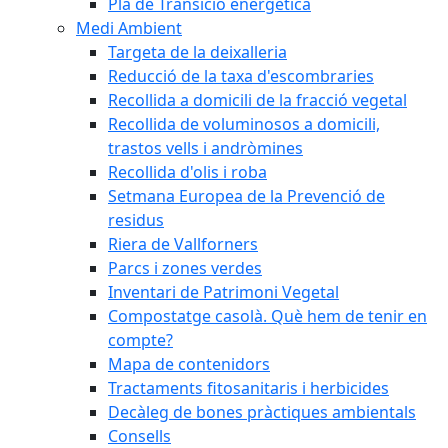
Pla de Transició energètica
Medi Ambient
Targeta de la deixalleria
Reducció de la taxa d'escombraries
Recollida a domicili de la fracció vegetal
Recollida de voluminosos a domicili,
trastos vells i andròmines
Recollida d'olis i roba
Setmana Europea de la Prevenció de
residus
Riera de Vallforners
Parcs i zones verdes
Inventari de Patrimoni Vegetal
Compostatge casolà. Què hem de tenir en
compte?
Mapa de contenidors
Tractaments fitosanitaris i herbicides
Decàleg de bones pràctiques ambientals
Consells