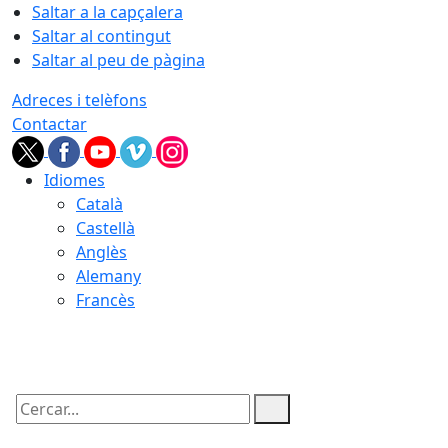
Saltar a la capçalera
Saltar al contingut
Saltar al peu de pàgina
Adreces i telèfons
Contactar
Idiomes
Català
Castellà
Anglès
Alemany
Francès
06.08.2026 | 11:41
Cercar: