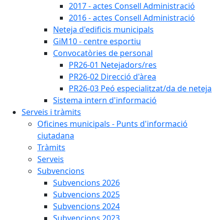
2017 - actes Consell Administració
2016 - actes Consell Administració
Neteja d'edificis municipals
GiM10 - centre esportiu
Convocatòries de personal
PR26-01 Netejadors/res
PR26-02 Direcció d'àrea
PR26-03 Peó especialitzat/da de neteja
Sistema intern d'informació
Serveis i tràmits
Oficines municipals - Punts d'informació
ciutadana
Tràmits
Serveis
Subvencions
Subvencions 2026
Subvencions 2025
Subvencions 2024
Subvencions 2023