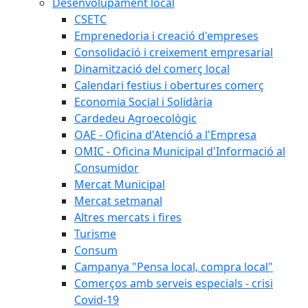
Desenvolupament local
CSETC
Emprenedoria i creació d'empreses
Consolidació i creixement empresarial
Dinamització del comerç local
Calendari festius i obertures comerç
Economia Social i Solidària
Cardedeu Agroecològic
OAE - Oficina d'Atenció a l'Empresa
OMIC - Oficina Municipal d'Informació al
Consumidor
Mercat Municipal
Mercat setmanal
Altres mercats i fires
Turisme
Consum
Campanya "Pensa local, compra local"
Comerços amb serveis especials - crisi
Covid-19