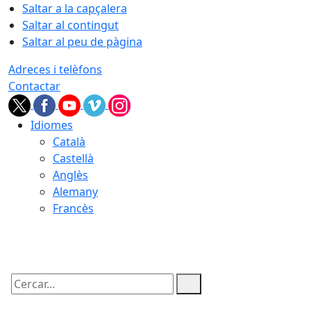
Saltar a la capçalera
Saltar al contingut
Saltar al peu de pàgina
Adreces i telèfons
Contactar
Idiomes
Català
Castellà
Anglès
Alemany
Francès
09.08.2026 | 02:27
Cercar: