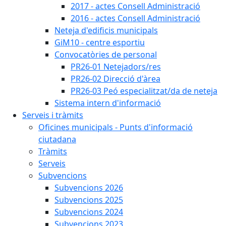
2017 - actes Consell Administració
2016 - actes Consell Administració
Neteja d'edificis municipals
GiM10 - centre esportiu
Convocatòries de personal
PR26-01 Netejadors/res
PR26-02 Direcció d'àrea
PR26-03 Peó especialitzat/da de neteja
Sistema intern d'informació
Serveis i tràmits
Oficines municipals - Punts d'informació
ciutadana
Tràmits
Serveis
Subvencions
Subvencions 2026
Subvencions 2025
Subvencions 2024
Subvencions 2023