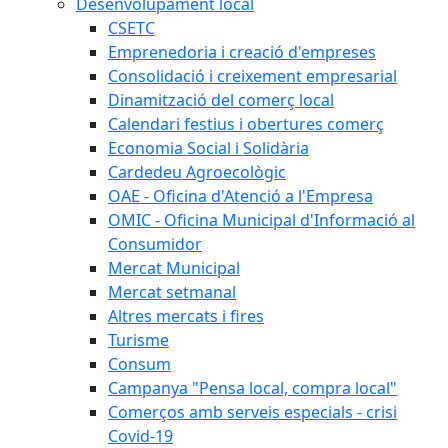
Desenvolupament local
CSETC
Emprenedoria i creació d'empreses
Consolidació i creixement empresarial
Dinamització del comerç local
Calendari festius i obertures comerç
Economia Social i Solidària
Cardedeu Agroecològic
OAE - Oficina d'Atenció a l'Empresa
OMIC - Oficina Municipal d'Informació al
Consumidor
Mercat Municipal
Mercat setmanal
Altres mercats i fires
Turisme
Consum
Campanya "Pensa local, compra local"
Comerços amb serveis especials - crisi
Covid-19