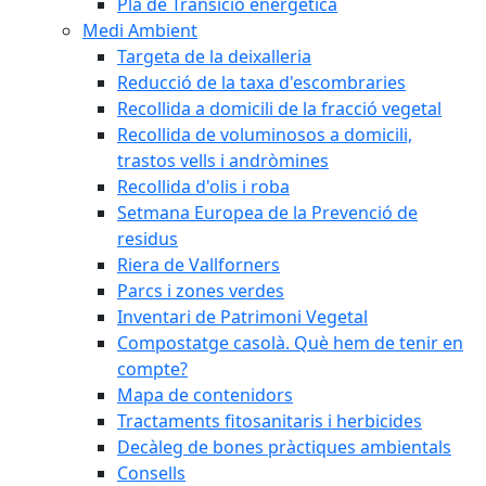
Pla de Transició energètica
Medi Ambient
Targeta de la deixalleria
Reducció de la taxa d'escombraries
Recollida a domicili de la fracció vegetal
Recollida de voluminosos a domicili,
trastos vells i andròmines
Recollida d'olis i roba
Setmana Europea de la Prevenció de
residus
Riera de Vallforners
Parcs i zones verdes
Inventari de Patrimoni Vegetal
Compostatge casolà. Què hem de tenir en
compte?
Mapa de contenidors
Tractaments fitosanitaris i herbicides
Decàleg de bones pràctiques ambientals
Consells