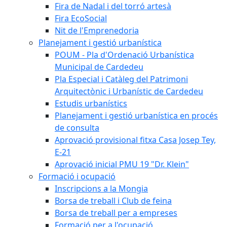
Fira de Nadal i del torró artesà
Fira EcoSocial
Nit de l'Emprenedoria
Planejament i gestió urbanística
POUM - Pla d'Ordenació Urbanística
Municipal de Cardedeu
Pla Especial i Catàleg del Patrimoni
Arquitectònic i Urbanístic de Cardedeu
Estudis urbanístics
Planejament i gestió urbanística en procés
de consulta
Aprovació provisional fitxa Casa Josep Tey,
E-21
Aprovació inicial PMU 19 "Dr. Klein"
Formació i ocupació
Inscripcions a la Mongia
Borsa de treball i Club de feina
Borsa de treball per a empreses
Formació per a l'ocupació