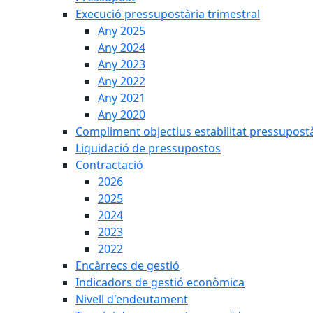
Execució pressupostària trimestral
Any 2025
Any 2024
Any 2023
Any 2022
Any 2021
Any 2020
Compliment objectius estabilitat pressupost
Liquidació de pressupostos
Contractació
2026
2025
2024
2023
2022
Encàrrecs de gestió
Indicadors de gestió econòmica
Nivell d'endeutament