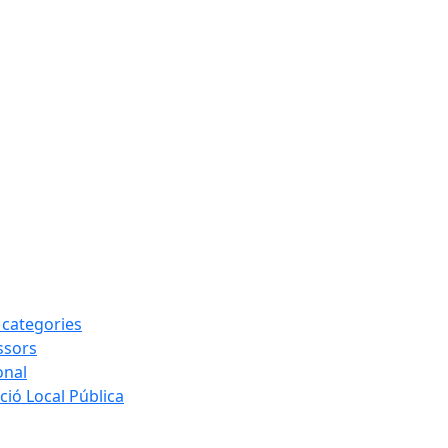
s categories
ssors
onal
ió Local Pública