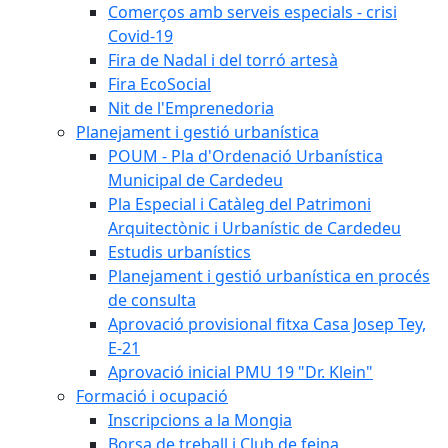
Comerços amb serveis especials - crisi
Covid-19
Fira de Nadal i del torró artesà
Fira EcoSocial
Nit de l'Emprenedoria
Planejament i gestió urbanística
POUM - Pla d'Ordenació Urbanística
Municipal de Cardedeu
Pla Especial i Catàleg del Patrimoni
Arquitectònic i Urbanístic de Cardedeu
Estudis urbanístics
Planejament i gestió urbanística en procés
de consulta
Aprovació provisional fitxa Casa Josep Tey,
E-21
Aprovació inicial PMU 19 "Dr. Klein"
Formació i ocupació
Inscripcions a la Mongia
Borsa de treball i Club de feina