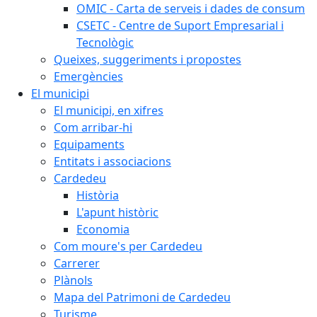
OMIC - Carta de serveis i dades de consum
CSETC - Centre de Suport Empresarial i
Tecnològic
Queixes, suggeriments i propostes
Emergències
El municipi
El municipi, en xifres
Com arribar-hi
Equipaments
Entitats i associacions
Cardedeu
Història
L'apunt històric
Economia
Com moure's per Cardedeu
Carrerer
Plànols
Mapa del Patrimoni de Cardedeu
Turisme