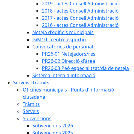
2019 - actes Consell Administració
2018 - actes Consell Administració
2017 - actes Consell Administració
2016 - actes Consell Administració
Neteja d'edificis municipals
GiM10 - centre esportiu
Convocatòries de personal
PR26-01 Netejadors/res
PR26-02 Direcció d'àrea
PR26-03 Peó especialitzat/da de neteja
Sistema intern d'informació
Serveis i tràmits
Oficines municipals - Punts d'informació
ciutadana
Tràmits
Serveis
Subvencions
Subvencions 2026
Subvencions 2025