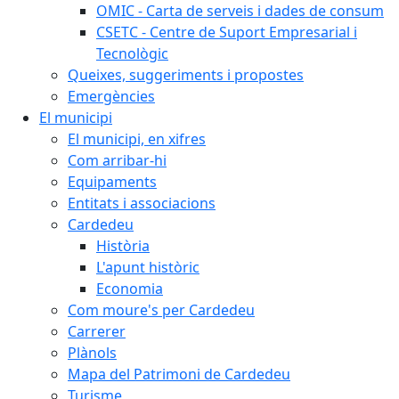
OMIC - Carta de serveis i dades de consum
CSETC - Centre de Suport Empresarial i
Tecnològic
Queixes, suggeriments i propostes
Emergències
El municipi
El municipi, en xifres
Com arribar-hi
Equipaments
Entitats i associacions
Cardedeu
Història
L'apunt històric
Economia
Com moure's per Cardedeu
Carrerer
Plànols
Mapa del Patrimoni de Cardedeu
Turisme