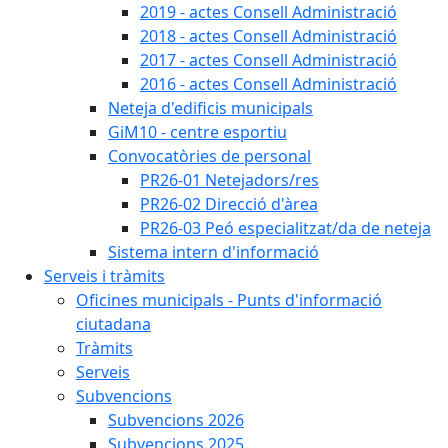
2019 - actes Consell Administració
2018 - actes Consell Administració
2017 - actes Consell Administració
2016 - actes Consell Administració
Neteja d'edificis municipals
GiM10 - centre esportiu
Convocatòries de personal
PR26-01 Netejadors/res
PR26-02 Direcció d'àrea
PR26-03 Peó especialitzat/da de neteja
Sistema intern d'informació
Serveis i tràmits
Oficines municipals - Punts d'informació
ciutadana
Tràmits
Serveis
Subvencions
Subvencions 2026
Subvencions 2025