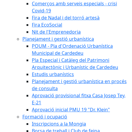
Comerços amb serveis especials - crisi
Covid-19
Fira de Nadal i del torró artesà
Fira EcoSocial
Nit de l'Emprenedoria
Planejament i gestió urbanística
POUM - Pla d'Ordenació Urbanística
Municipal de Cardedeu
Pla Especial i Catàleg del Patrimoni
Arquitectònic i Urbanístic de Cardedeu
Estudis urbanístics
Planejament i gestió urbanística en procés
de consulta
Aprovació provisional fitxa Casa Josep Tey,
E-21
Aprovació inicial PMU 19 "Dr. Klein"
Formació i ocupació
Inscripcions a la Mongia
Borsa de treball i Club de feina