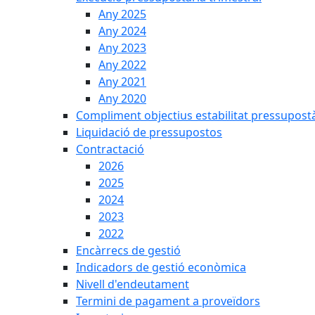
Any 2025
Any 2024
Any 2023
Any 2022
Any 2021
Any 2020
Compliment objectius estabilitat pressupost
Liquidació de pressupostos
Contractació
2026
2025
2024
2023
2022
Encàrrecs de gestió
Indicadors de gestió econòmica
Nivell d'endeutament
Termini de pagament a proveïdors