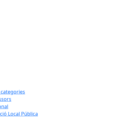
s categories
ssors
onal
ió Local Pública