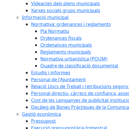
Vídeactes dels plens municipals
Xarxes socials grups municipals
Informació municipal
Normativa: ordenances i reglaments
Pla Normatiu
Ordenances fiscals
Ordenances municipals
Reglaments municipals
Normativa urbanística (POUM)
Quadre de classificació documental
Estudis i informes
Personal de l'Ajuntament
Relació Llocs de Treball i retribucions segon
Personal directiu, càrrecs de confiança, asse
Cost de les campanyes de publicitat instituci
Decàleg de Bones Pràctiques de la Comunicac
Gestió econòmica
Pressupost
Execució pressupostària trimestral