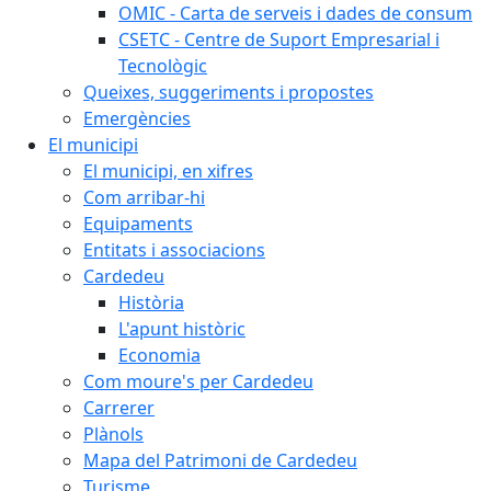
OMIC - Carta de serveis i dades de consum
CSETC - Centre de Suport Empresarial i
Tecnològic
Queixes, suggeriments i propostes
Emergències
El municipi
El municipi, en xifres
Com arribar-hi
Equipaments
Entitats i associacions
Cardedeu
Història
L'apunt històric
Economia
Com moure's per Cardedeu
Carrerer
Plànols
Mapa del Patrimoni de Cardedeu
Turisme