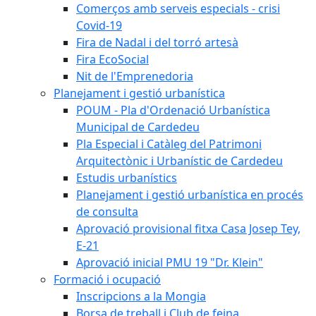
Comerços amb serveis especials - crisi
Covid-19
Fira de Nadal i del torró artesà
Fira EcoSocial
Nit de l'Emprenedoria
Planejament i gestió urbanística
POUM - Pla d'Ordenació Urbanística
Municipal de Cardedeu
Pla Especial i Catàleg del Patrimoni
Arquitectònic i Urbanístic de Cardedeu
Estudis urbanístics
Planejament i gestió urbanística en procés
de consulta
Aprovació provisional fitxa Casa Josep Tey,
E-21
Aprovació inicial PMU 19 "Dr. Klein"
Formació i ocupació
Inscripcions a la Mongia
Borsa de treball i Club de feina