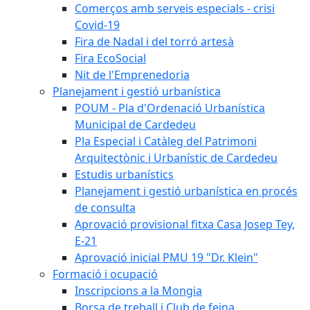
Comerços amb serveis especials - crisi
Covid-19
Fira de Nadal i del torró artesà
Fira EcoSocial
Nit de l'Emprenedoria
Planejament i gestió urbanística
POUM - Pla d'Ordenació Urbanística
Municipal de Cardedeu
Pla Especial i Catàleg del Patrimoni
Arquitectònic i Urbanístic de Cardedeu
Estudis urbanístics
Planejament i gestió urbanística en procés
de consulta
Aprovació provisional fitxa Casa Josep Tey,
E-21
Aprovació inicial PMU 19 "Dr. Klein"
Formació i ocupació
Inscripcions a la Mongia
Borsa de treball i Club de feina