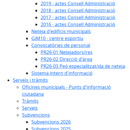
2019 - actes Consell Administració
2018 - actes Consell Administració
2017 - actes Consell Administració
2016 - actes Consell Administració
Neteja d'edificis municipals
GiM10 - centre esportiu
Convocatòries de personal
PR26-01 Netejadors/res
PR26-02 Direcció d'àrea
PR26-03 Peó especialitzat/da de neteja
Sistema intern d'informació
Serveis i tràmits
Oficines municipals - Punts d'informació
ciutadana
Tràmits
Serveis
Subvencions
Subvencions 2026
Subvencions 2025