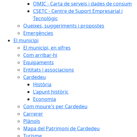
OMIC - Carta de serveis i dades de consum
CSETC - Centre de Suport Empresarial i
Tecnològic
Queixes, suggeriments i propostes
Emergències
El municipi
El municipi, en xifres
Com arribar-hi
Equipaments
Entitats i associacions
Cardedeu
Història
L'apunt històric
Economia
Com moure's per Cardedeu
Carrerer
Plànols
Mapa del Patrimoni de Cardedeu
Turisme