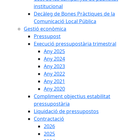
institucional
Decàleg de Bones Pràctiques de la
Comunicació Local Pública
Gestió econòmica
Pressupost
Execució pressupostària trimestral
Any 2025
Any 2024
Any 2023
Any 2022
Any 2021
Any 2020
Compliment objectius estabilitat
pressupostària
Liquidació de pressupostos
Contractació
2026
2025