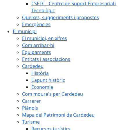
CSETC - Centre de Suport Empresarial i
Tecnològic
Queixes, suggeriments i propostes
Emergències
El municipi
El municipi, en xifres
Com arribar-hi
Equipaments
Entitats i associacions
Cardedeu
Història
L'apunt històric
Economia
Com moure's per Cardedeu
Carrerer
Plànols
Mapa del Patrimoni de Cardedeu
Turisme
Recursos turístics