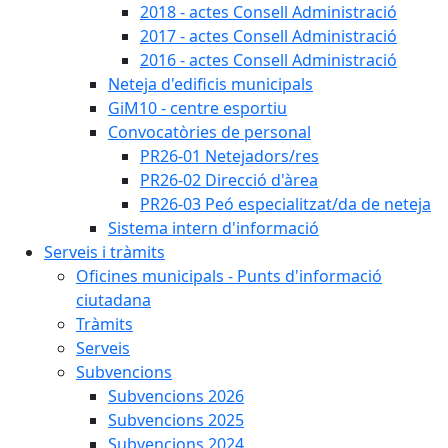
2018 - actes Consell Administració
2017 - actes Consell Administració
2016 - actes Consell Administració
Neteja d'edificis municipals
GiM10 - centre esportiu
Convocatòries de personal
PR26-01 Netejadors/res
PR26-02 Direcció d'àrea
PR26-03 Peó especialitzat/da de neteja
Sistema intern d'informació
Serveis i tràmits
Oficines municipals - Punts d'informació
ciutadana
Tràmits
Serveis
Subvencions
Subvencions 2026
Subvencions 2025
Subvencions 2024