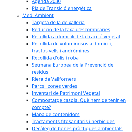
Agenda 2030
Pla de Transició energètica
Medi Ambient
Targeta de la deixalleria
Reducció de la taxa d'escombraries
Recollida a domicili de la fracció vegetal
Recollida de voluminosos a domicili,
trastos vells i andròmines
Recollida d'olis i roba
Setmana Europea de la Prevenció de
residus
Riera de Vallforners
Parcs i zones verdes
Inventari de Patrimoni Vegetal
Compostatge casolà. Què hem de tenir en
compte?
Mapa de contenidors
Tractaments fitosanitaris i herbicides
Decàleg de bones pràctiques ambientals