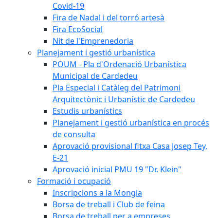
Covid-19
Fira de Nadal i del torró artesà
Fira EcoSocial
Nit de l'Emprenedoria
Planejament i gestió urbanística
POUM - Pla d'Ordenació Urbanística
Municipal de Cardedeu
Pla Especial i Catàleg del Patrimoni
Arquitectònic i Urbanístic de Cardedeu
Estudis urbanístics
Planejament i gestió urbanística en procés
de consulta
Aprovació provisional fitxa Casa Josep Tey,
E-21
Aprovació inicial PMU 19 "Dr. Klein"
Formació i ocupació
Inscripcions a la Mongia
Borsa de treball i Club de feina
Borsa de treball per a empreses