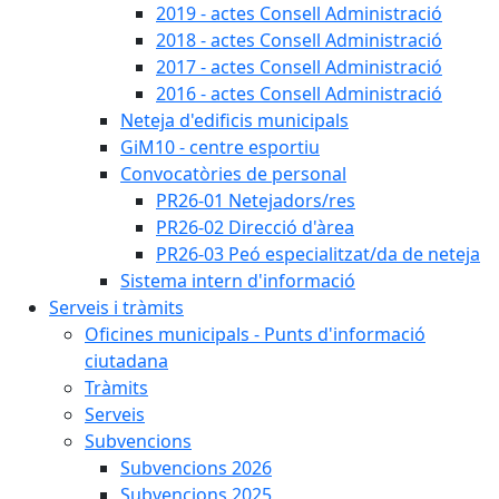
2019 - actes Consell Administració
2018 - actes Consell Administració
2017 - actes Consell Administració
2016 - actes Consell Administració
Neteja d'edificis municipals
GiM10 - centre esportiu
Convocatòries de personal
PR26-01 Netejadors/res
PR26-02 Direcció d'àrea
PR26-03 Peó especialitzat/da de neteja
Sistema intern d'informació
Serveis i tràmits
Oficines municipals - Punts d'informació
ciutadana
Tràmits
Serveis
Subvencions
Subvencions 2026
Subvencions 2025