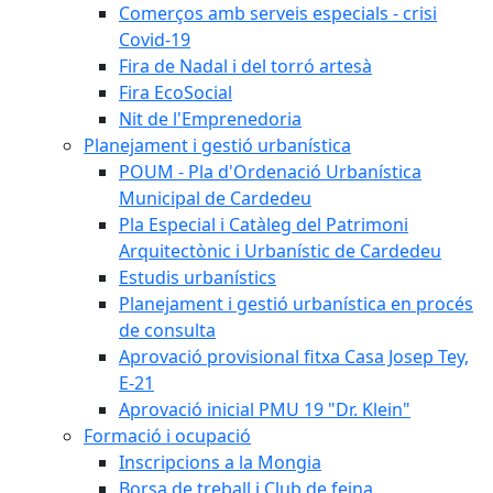
Comerços amb serveis especials - crisi
Covid-19
Fira de Nadal i del torró artesà
Fira EcoSocial
Nit de l'Emprenedoria
Planejament i gestió urbanística
POUM - Pla d'Ordenació Urbanística
Municipal de Cardedeu
Pla Especial i Catàleg del Patrimoni
Arquitectònic i Urbanístic de Cardedeu
Estudis urbanístics
Planejament i gestió urbanística en procés
de consulta
Aprovació provisional fitxa Casa Josep Tey,
E-21
Aprovació inicial PMU 19 "Dr. Klein"
Formació i ocupació
Inscripcions a la Mongia
Borsa de treball i Club de feina