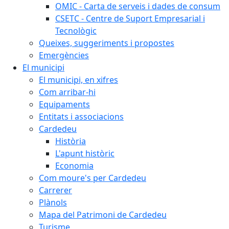
OMIC - Carta de serveis i dades de consum
CSETC - Centre de Suport Empresarial i
Tecnològic
Queixes, suggeriments i propostes
Emergències
El municipi
El municipi, en xifres
Com arribar-hi
Equipaments
Entitats i associacions
Cardedeu
Història
L'apunt històric
Economia
Com moure's per Cardedeu
Carrerer
Plànols
Mapa del Patrimoni de Cardedeu
Turisme