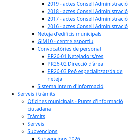
2019 - actes Consell Administració
2018 - actes Consell Administració
2017 - actes Consell Administració
2016 - actes Consell Administració
Neteja d'edificis municipals
GiM10 - centre esportiu
Convocatòries de personal
PR26-01 Netejadors/res
PR26-02 Direcció d'àrea
PR26-03 Peó especialitzat/da de
neteja
Sistema intern d'informació
Serveis i tràmits
Oficines municipals - Punts d'informació
ciutadana
Tràmits
Serveis
Subvencions
Subvencions 2026