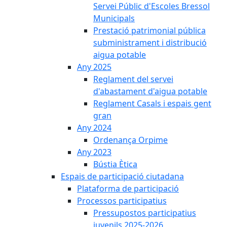
Servei Públic d'Escoles Bressol
Municipals
Prestació patrimonial pública
subministrament i distribució
aigua potable
Any 2025
Reglament del servei
d'abastament d'aigua potable
Reglament Casals i espais gent
gran
Any 2024
Ordenança Orpime
Any 2023
Bústia Ètica
Espais de participació ciutadana
Plataforma de participació
Processos participatius
Pressupostos participatius
juvenils 2025-2026