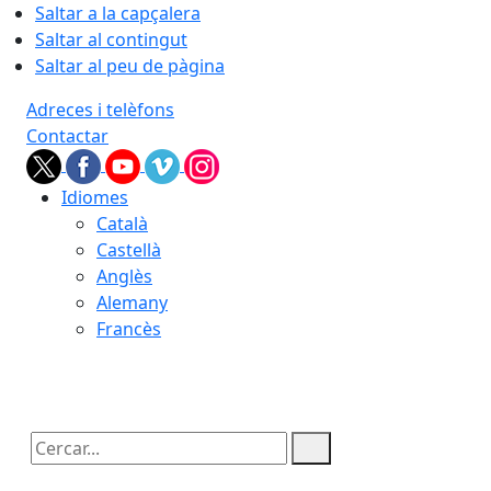
Saltar a la capçalera
Saltar al contingut
Saltar al peu de pàgina
Adreces i telèfons
Contactar
Idiomes
Català
Castellà
Anglès
Alemany
Francès
09.08.2026 | 12:01
Cercar: