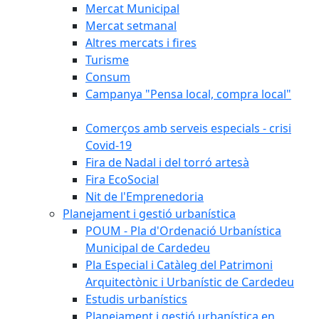
Mercat Municipal
Mercat setmanal
Altres mercats i fires
Turisme
Consum
Campanya "Pensa local, compra local"
Comerços amb serveis especials - crisi
Covid-19
Fira de Nadal i del torró artesà
Fira EcoSocial
Nit de l'Emprenedoria
Planejament i gestió urbanística
POUM - Pla d'Ordenació Urbanística
Municipal de Cardedeu
Pla Especial i Catàleg del Patrimoni
Arquitectònic i Urbanístic de Cardedeu
Estudis urbanístics
Planejament i gestió urbanística en