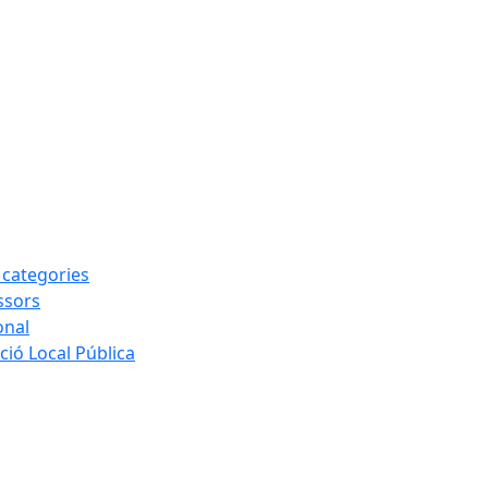
s categories
ssors
onal
ió Local Pública