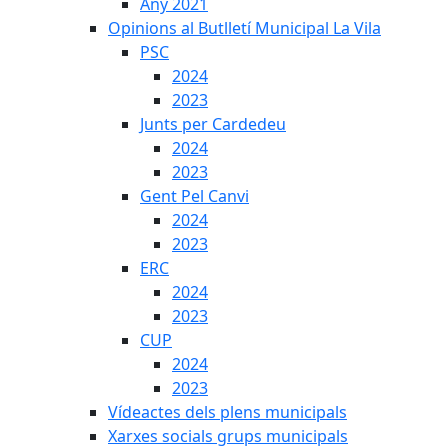
Any 2021
Opinions al Butlletí Municipal La Vila
PSC
2024
2023
Junts per Cardedeu
2024
2023
Gent Pel Canvi
2024
2023
ERC
2024
2023
CUP
2024
2023
Vídeactes dels plens municipals
Xarxes socials grups municipals