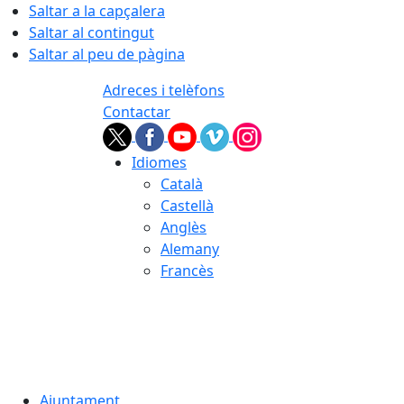
Saltar a la capçalera
Saltar al contingut
Saltar al peu de pàgina
Adreces i telèfons
Contactar
Idiomes
Català
Castellà
Anglès
Alemany
Francès
08.08.2026 | 13:48
Ajuntament