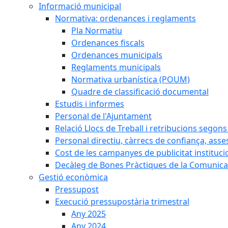
Informació municipal
Normativa: ordenances i reglaments
Pla Normatiu
Ordenances fiscals
Ordenances municipals
Reglaments municipals
Normativa urbanística (POUM)
Quadre de classificació documental
Estudis i informes
Personal de l'Ajuntament
Relació Llocs de Treball i retribucions segon
Personal directiu, càrrecs de confiança, asse
Cost de les campanyes de publicitat instituci
Decàleg de Bones Pràctiques de la Comunicac
Gestió econòmica
Pressupost
Execució pressupostària trimestral
Any 2025
Any 2024