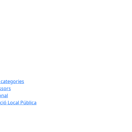
s categories
ssors
onal
ió Local Pública