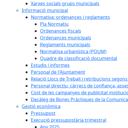
Xarxes socials grups municipals
Informació municipal
Normativa: ordenances i reglaments
Pla Normatiu
Ordenances fiscals
Ordenances municipals
Reglaments municipals
Normativa urbanística (POUM)
Quadre de classificació documental
Estudis i informes
Personal de l'Ajuntament
Relació Llocs de Treball i retribucions segon
Personal directiu, càrrecs de confiança, asse
Cost de les campanyes de publicitat instituci
Decàleg de Bones Pràctiques de la Comunicac
Gestió econòmica
Pressupost
Execució pressupostària trimestral
Any 2025