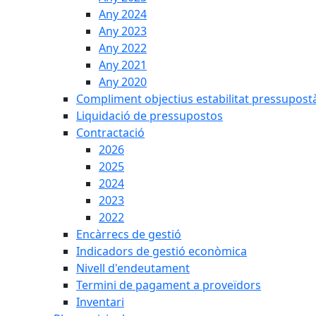
Any 2024
Any 2023
Any 2022
Any 2021
Any 2020
Compliment objectius estabilitat pressupost
Liquidació de pressupostos
Contractació
2026
2025
2024
2023
2022
Encàrrecs de gestió
Indicadors de gestió econòmica
Nivell d'endeutament
Termini de pagament a proveïdors
Inventari