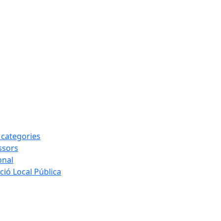
s categories
ssors
onal
ió Local Pública