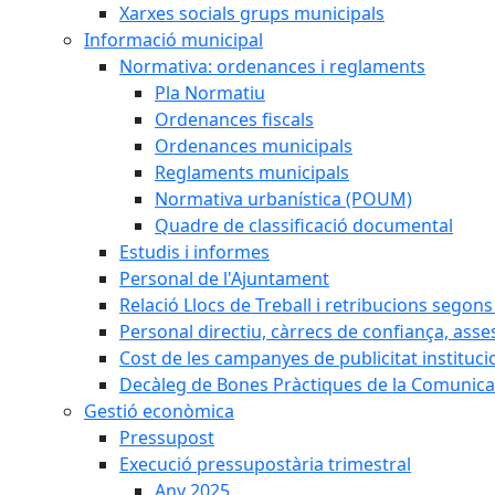
Xarxes socials grups municipals
Informació municipal
Normativa: ordenances i reglaments
Pla Normatiu
Ordenances fiscals
Ordenances municipals
Reglaments municipals
Normativa urbanística (POUM)
Quadre de classificació documental
Estudis i informes
Personal de l'Ajuntament
Relació Llocs de Treball i retribucions segon
Personal directiu, càrrecs de confiança, asse
Cost de les campanyes de publicitat instituci
Decàleg de Bones Pràctiques de la Comunicac
Gestió econòmica
Pressupost
Execució pressupostària trimestral
Any 2025