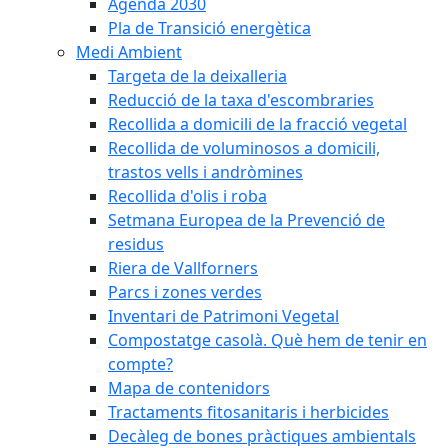
Agenda 2030
Pla de Transició energètica
Medi Ambient
Targeta de la deixalleria
Reducció de la taxa d'escombraries
Recollida a domicili de la fracció vegetal
Recollida de voluminosos a domicili,
trastos vells i andròmines
Recollida d'olis i roba
Setmana Europea de la Prevenció de
residus
Riera de Vallforners
Parcs i zones verdes
Inventari de Patrimoni Vegetal
Compostatge casolà. Què hem de tenir en
compte?
Mapa de contenidors
Tractaments fitosanitaris i herbicides
Decàleg de bones pràctiques ambientals