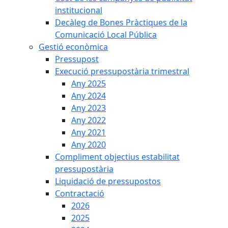
institucional
Decàleg de Bones Pràctiques de la
Comunicació Local Pública
Gestió econòmica
Pressupost
Execució pressupostària trimestral
Any 2025
Any 2024
Any 2023
Any 2022
Any 2021
Any 2020
Compliment objectius estabilitat
pressupostària
Liquidació de pressupostos
Contractació
2026
2025