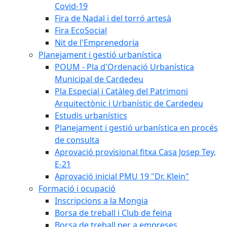
Covid-19
Fira de Nadal i del torró artesà
Fira EcoSocial
Nit de l'Emprenedoria
Planejament i gestió urbanística
POUM - Pla d'Ordenació Urbanística
Municipal de Cardedeu
Pla Especial i Catàleg del Patrimoni
Arquitectònic i Urbanístic de Cardedeu
Estudis urbanístics
Planejament i gestió urbanística en procés
de consulta
Aprovació provisional fitxa Casa Josep Tey,
E-21
Aprovació inicial PMU 19 "Dr. Klein"
Formació i ocupació
Inscripcions a la Mongia
Borsa de treball i Club de feina
Borsa de treball per a empreses