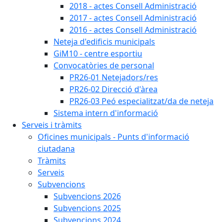
2018 - actes Consell Administració
2017 - actes Consell Administració
2016 - actes Consell Administració
Neteja d'edificis municipals
GiM10 - centre esportiu
Convocatòries de personal
PR26-01 Netejadors/res
PR26-02 Direcció d'àrea
PR26-03 Peó especialitzat/da de neteja
Sistema intern d'informació
Serveis i tràmits
Oficines municipals - Punts d'informació
ciutadana
Tràmits
Serveis
Subvencions
Subvencions 2026
Subvencions 2025
Subvencions 2024