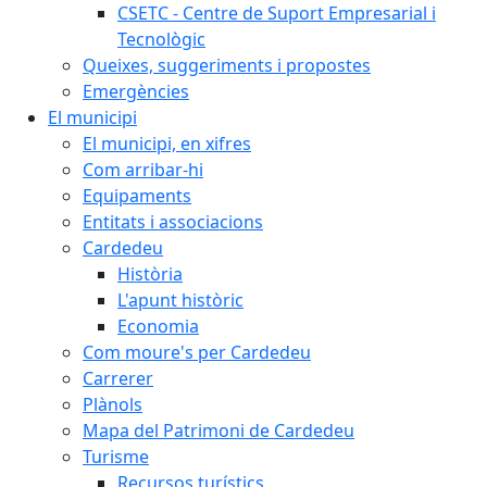
CSETC - Centre de Suport Empresarial i
Tecnològic
Queixes, suggeriments i propostes
Emergències
El municipi
El municipi, en xifres
Com arribar-hi
Equipaments
Entitats i associacions
Cardedeu
Història
L'apunt històric
Economia
Com moure's per Cardedeu
Carrerer
Plànols
Mapa del Patrimoni de Cardedeu
Turisme
Recursos turístics