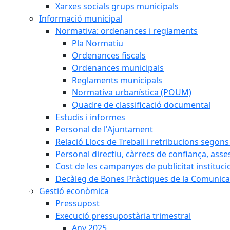
Xarxes socials grups municipals
Informació municipal
Normativa: ordenances i reglaments
Pla Normatiu
Ordenances fiscals
Ordenances municipals
Reglaments municipals
Normativa urbanística (POUM)
Quadre de classificació documental
Estudis i informes
Personal de l'Ajuntament
Relació Llocs de Treball i retribucions segon
Personal directiu, càrrecs de confiança, asse
Cost de les campanyes de publicitat instituci
Decàleg de Bones Pràctiques de la Comunicac
Gestió econòmica
Pressupost
Execució pressupostària trimestral
Any 2025