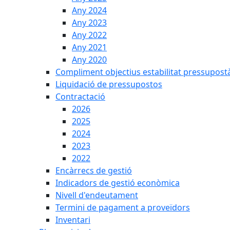
Any 2024
Any 2023
Any 2022
Any 2021
Any 2020
Compliment objectius estabilitat pressupost
Liquidació de pressupostos
Contractació
2026
2025
2024
2023
2022
Encàrrecs de gestió
Indicadors de gestió econòmica
Nivell d'endeutament
Termini de pagament a proveïdors
Inventari