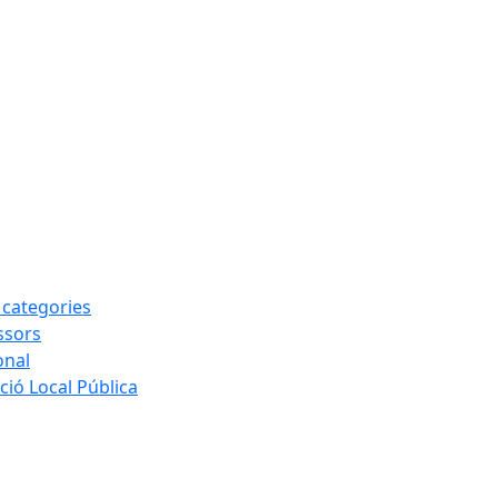
s categories
ssors
onal
ió Local Pública