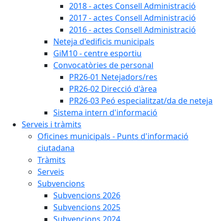
2018 - actes Consell Administració
2017 - actes Consell Administració
2016 - actes Consell Administració
Neteja d'edificis municipals
GiM10 - centre esportiu
Convocatòries de personal
PR26-01 Netejadors/res
PR26-02 Direcció d'àrea
PR26-03 Peó especialitzat/da de neteja
Sistema intern d'informació
Serveis i tràmits
Oficines municipals - Punts d'informació
ciutadana
Tràmits
Serveis
Subvencions
Subvencions 2026
Subvencions 2025
Subvencions 2024