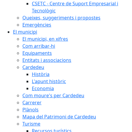
CSETC - Centre de Suport Empresarial i
Tecnològic
Queixes, suggeriments i propostes
Emergències
El municipi
El municipi, en xifres
Com arribar-hi
Equipaments
Entitats i associacions
Cardedeu
Història
L'apunt històric
Economia
Com moure's per Cardedeu
Carrerer
Plànols
Mapa del Patrimoni de Cardedeu
Turisme
Recursos turístics