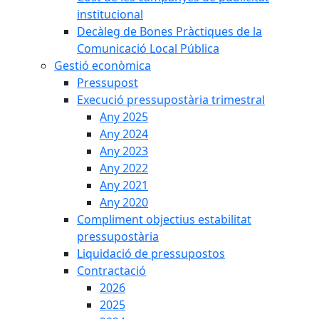
institucional
Decàleg de Bones Pràctiques de la
Comunicació Local Pública
Gestió econòmica
Pressupost
Execució pressupostària trimestral
Any 2025
Any 2024
Any 2023
Any 2022
Any 2021
Any 2020
Compliment objectius estabilitat
pressupostària
Liquidació de pressupostos
Contractació
2026
2025