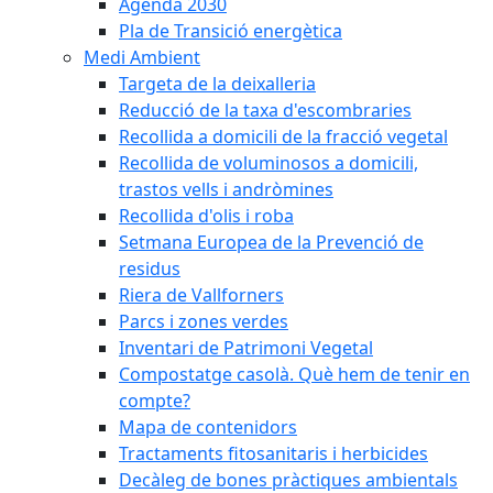
Agenda 2030
Pla de Transició energètica
Medi Ambient
Targeta de la deixalleria
Reducció de la taxa d'escombraries
Recollida a domicili de la fracció vegetal
Recollida de voluminosos a domicili,
trastos vells i andròmines
Recollida d'olis i roba
Setmana Europea de la Prevenció de
residus
Riera de Vallforners
Parcs i zones verdes
Inventari de Patrimoni Vegetal
Compostatge casolà. Què hem de tenir en
compte?
Mapa de contenidors
Tractaments fitosanitaris i herbicides
Decàleg de bones pràctiques ambientals