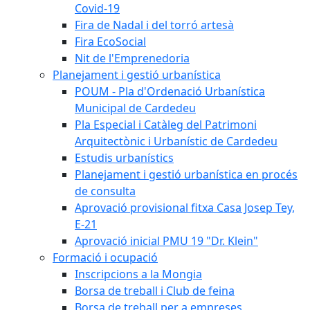
Covid-19
Fira de Nadal i del torró artesà
Fira EcoSocial
Nit de l'Emprenedoria
Planejament i gestió urbanística
POUM - Pla d'Ordenació Urbanística
Municipal de Cardedeu
Pla Especial i Catàleg del Patrimoni
Arquitectònic i Urbanístic de Cardedeu
Estudis urbanístics
Planejament i gestió urbanística en procés
de consulta
Aprovació provisional fitxa Casa Josep Tey,
E-21
Aprovació inicial PMU 19 "Dr. Klein"
Formació i ocupació
Inscripcions a la Mongia
Borsa de treball i Club de feina
Borsa de treball per a empreses