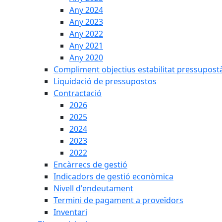
Any 2024
Any 2023
Any 2022
Any 2021
Any 2020
Compliment objectius estabilitat pressupost
Liquidació de pressupostos
Contractació
2026
2025
2024
2023
2022
Encàrrecs de gestió
Indicadors de gestió econòmica
Nivell d'endeutament
Termini de pagament a proveïdors
Inventari