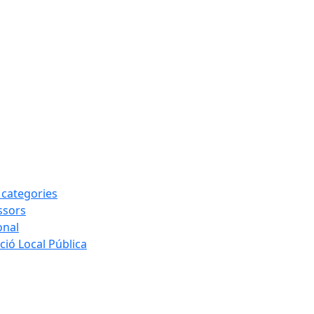
s categories
ssors
onal
ió Local Pública