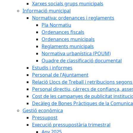
Xarxes socials grups municipals
Informació municipal
Normativa: ordenances i reglaments
Pla Normatiu
Ordenances fiscals
Ordenances municipals
Reglaments municipals
Normativa urbanística (POUM)
Quadre de classificació documental
Estudis i informes
Personal de l'Ajuntament
Relació Llocs de Treball i retribucions segon
Personal directiu, càrrecs de confiança, asse
Cost de les campanyes de publicitat instituci
Decàleg de Bones Pràctiques de la Comunicac
Gestió econòmica
Pressupost
Execució pressupostària trimestral
Any 2025