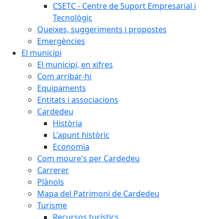
CSETC - Centre de Suport Empresarial i
Tecnològic
Queixes, suggeriments i propostes
Emergències
El municipi
El municipi, en xifres
Com arribar-hi
Equipaments
Entitats i associacions
Cardedeu
Història
L'apunt històric
Economia
Com moure's per Cardedeu
Carrerer
Plànols
Mapa del Patrimoni de Cardedeu
Turisme
Recursos turístics