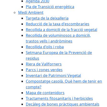
Agenda 2030
Pla de Transició energètica
Medi Ambient
Targeta de la deixalleria
Reducció de la taxa d'escombraries
Recollida a domicili de la fracció vegetal
Recollida de voluminosos a domicili,
trastos vells i andròmines
Recollida d'olis i roba
Setmana Europea de la Prevenció de
residus
Riera de Vallforners
Parcs i zones verdes
Inventari de Patrimoni Vegetal
Compostatge casolà. Què hem de tenir en
compte?
Mapa de contenidors
Tractaments fitosanitaris i herbicides
Decàleg de bones pràctiques ambientals