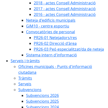
2018 - actes Consell Administració
2017 - actes Consell Administració
2016 - actes Consell Administració
Neteja d'edificis municipals
GiM10 - centre esportiu
Convocatòries de personal
PR26-01 Netejadors/res
PR26-02 Direcció d'àrea
PR26-03 Peó especialitzat/da de neteja
Sistema intern d'informació
Serveis i tràmits
Oficines municipals - Punts d'informació
ciutadana
Tràmits
Serveis
Subvencions
Subvencions 2026
Subvencions 2025
Subvencions 2024