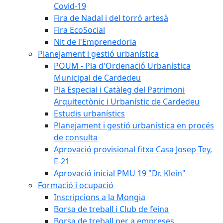
Covid-19
Fira de Nadal i del torró artesà
Fira EcoSocial
Nit de l'Emprenedoria
Planejament i gestió urbanística
POUM - Pla d'Ordenació Urbanística
Municipal de Cardedeu
Pla Especial i Catàleg del Patrimoni
Arquitectònic i Urbanístic de Cardedeu
Estudis urbanístics
Planejament i gestió urbanística en procés
de consulta
Aprovació provisional fitxa Casa Josep Tey,
E-21
Aprovació inicial PMU 19 "Dr. Klein"
Formació i ocupació
Inscripcions a la Mongia
Borsa de treball i Club de feina
Borsa de treball per a empreses