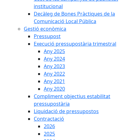
institucional
Decàleg de Bones Pràctiques de la
Comunicació Local Pública
Gestió econòmica
Pressupost
Execució pressupostària trimestral
Any 2025
Any 2024
Any 2023
Any 2022
Any 2021
Any 2020
Compliment objectius estabilitat
pressupostària
Liquidació de pressupostos
Contractació
2026
2025