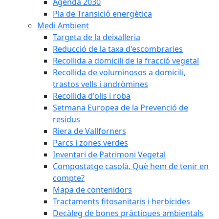
Agenda 2030
Pla de Transició energètica
Medi Ambient
Targeta de la deixalleria
Reducció de la taxa d'escombraries
Recollida a domicili de la fracció vegetal
Recollida de voluminosos a domicili,
trastos vells i andròmines
Recollida d'olis i roba
Setmana Europea de la Prevenció de
residus
Riera de Vallforners
Parcs i zones verdes
Inventari de Patrimoni Vegetal
Compostatge casolà. Què hem de tenir en
compte?
Mapa de contenidors
Tractaments fitosanitaris i herbicides
Decàleg de bones pràctiques ambientals