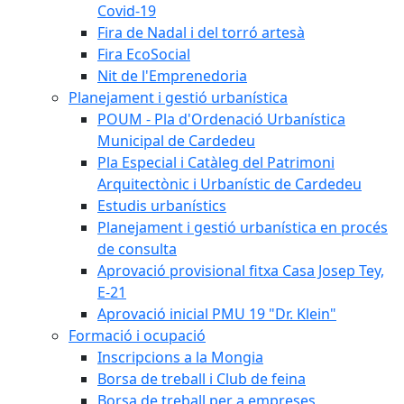
Covid-19
Fira de Nadal i del torró artesà
Fira EcoSocial
Nit de l'Emprenedoria
Planejament i gestió urbanística
POUM - Pla d'Ordenació Urbanística
Municipal de Cardedeu
Pla Especial i Catàleg del Patrimoni
Arquitectònic i Urbanístic de Cardedeu
Estudis urbanístics
Planejament i gestió urbanística en procés
de consulta
Aprovació provisional fitxa Casa Josep Tey,
E-21
Aprovació inicial PMU 19 "Dr. Klein"
Formació i ocupació
Inscripcions a la Mongia
Borsa de treball i Club de feina
Borsa de treball per a empreses