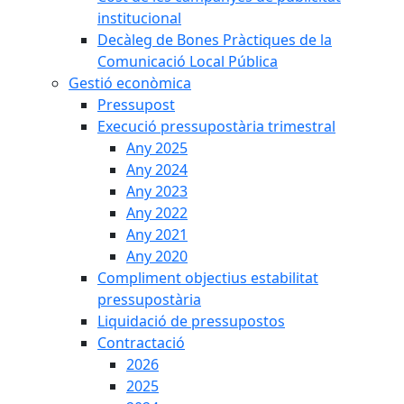
institucional
Decàleg de Bones Pràctiques de la
Comunicació Local Pública
Gestió econòmica
Pressupost
Execució pressupostària trimestral
Any 2025
Any 2024
Any 2023
Any 2022
Any 2021
Any 2020
Compliment objectius estabilitat
pressupostària
Liquidació de pressupostos
Contractació
2026
2025