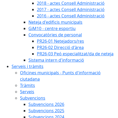
2018 - actes Consell Administració
2017 - actes Consell Administració
2016 - actes Consell Administració
Neteja d'edificis municipals
GiM10 - centre esportiu
Convocatòries de personal
PR26-01 Netejadors/res
PR26-02 Direcció d'àrea
PR26-03 Peó especialitzat/da de neteja
Sistema intern d'informació
Serveis i tràmits
Oficines municipals - Punts d'informació
ciutadana
Tràmits
Serveis
Subvencions
Subvencions 2026
Subvencions 2025
Subvencions 2024