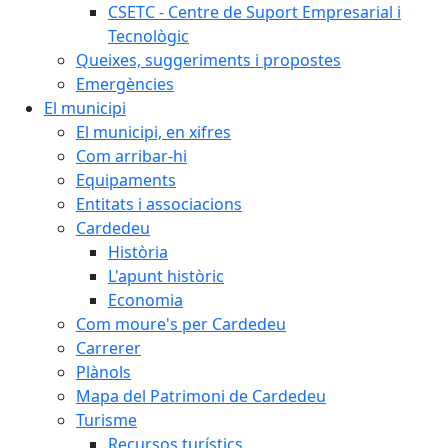
CSETC - Centre de Suport Empresarial i
Tecnològic
Queixes, suggeriments i propostes
Emergències
El municipi
El municipi, en xifres
Com arribar-hi
Equipaments
Entitats i associacions
Cardedeu
Història
L'apunt històric
Economia
Com moure's per Cardedeu
Carrerer
Plànols
Mapa del Patrimoni de Cardedeu
Turisme
Recursos turístics