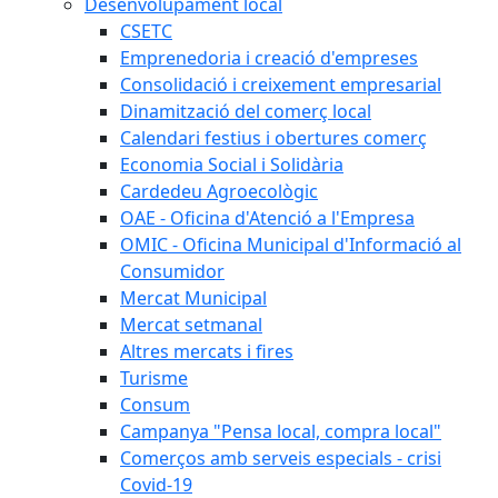
Desenvolupament local
CSETC
Emprenedoria i creació d'empreses
Consolidació i creixement empresarial
Dinamització del comerç local
Calendari festius i obertures comerç
Economia Social i Solidària
Cardedeu Agroecològic
OAE - Oficina d'Atenció a l'Empresa
OMIC - Oficina Municipal d'Informació al
Consumidor
Mercat Municipal
Mercat setmanal
Altres mercats i fires
Turisme
Consum
Campanya "Pensa local, compra local"
Comerços amb serveis especials - crisi
Covid-19