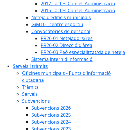
2017 - actes Consell Administració
2016 - actes Consell Administració
Neteja d'edificis municipals
GiM10 - centre esportiu
Convocatòries de personal
PR26-01 Netejadors/res
PR26-02 Direcció d'àrea
PR26-03 Peó especialitzat/da de neteja
Sistema intern d'informació
Serveis i tràmits
Oficines municipals - Punts d'informació
ciutadana
Tràmits
Serveis
Subvencions
Subvencions 2026
Subvencions 2025
Subvencions 2024
Subvencions 2023