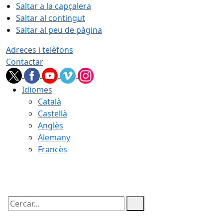
Saltar a la capçalera
Saltar al contingut
Saltar al peu de pàgina
Adreces i telèfons
Contactar
Idiomes
Català
Castellà
Anglès
Alemany
Francès
09.08.2026 | 03:20
Cercar: