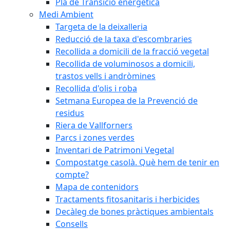
Pla de Transició energètica
Medi Ambient
Targeta de la deixalleria
Reducció de la taxa d'escombraries
Recollida a domicili de la fracció vegetal
Recollida de voluminosos a domicili,
trastos vells i andròmines
Recollida d'olis i roba
Setmana Europea de la Prevenció de
residus
Riera de Vallforners
Parcs i zones verdes
Inventari de Patrimoni Vegetal
Compostatge casolà. Què hem de tenir en
compte?
Mapa de contenidors
Tractaments fitosanitaris i herbicides
Decàleg de bones pràctiques ambientals
Consells