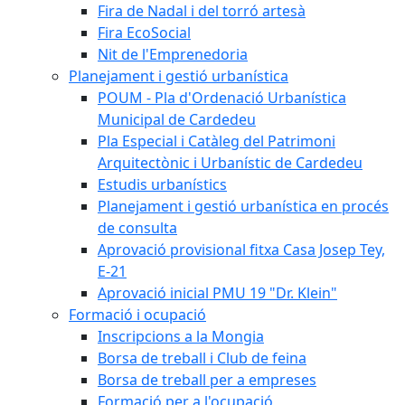
Fira de Nadal i del torró artesà
Fira EcoSocial
Nit de l'Emprenedoria
Planejament i gestió urbanística
POUM - Pla d'Ordenació Urbanística
Municipal de Cardedeu
Pla Especial i Catàleg del Patrimoni
Arquitectònic i Urbanístic de Cardedeu
Estudis urbanístics
Planejament i gestió urbanística en procés
de consulta
Aprovació provisional fitxa Casa Josep Tey,
E-21
Aprovació inicial PMU 19 "Dr. Klein"
Formació i ocupació
Inscripcions a la Mongia
Borsa de treball i Club de feina
Borsa de treball per a empreses
Formació per a l'ocupació