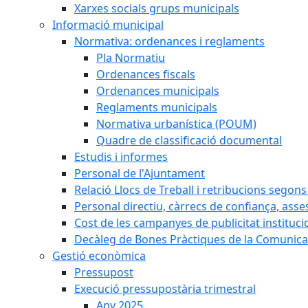
Xarxes socials grups municipals
Informació municipal
Normativa: ordenances i reglaments
Pla Normatiu
Ordenances fiscals
Ordenances municipals
Reglaments municipals
Normativa urbanística (POUM)
Quadre de classificació documental
Estudis i informes
Personal de l'Ajuntament
Relació Llocs de Treball i retribucions segon
Personal directiu, càrrecs de confiança, asse
Cost de les campanyes de publicitat instituci
Decàleg de Bones Pràctiques de la Comunicac
Gestió econòmica
Pressupost
Execució pressupostària trimestral
Any 2025