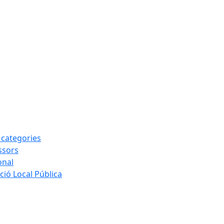
s categories
ssors
onal
ió Local Pública