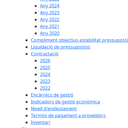
Any 2024
Any 2023
Any 2022
Any 2021
Any 2020
Compliment objectius estabilitat pressupost
Liquidació de pressupostos
Contractació
2026
2025
2024
2023
2022
Encàrrecs de gestió
Indicadors de gestió econòmica
Nivell d'endeutament
Termini de pagament a proveïdors
Inventari