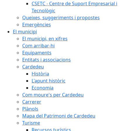
CSETC - Centre de Suport Empresarial i
Tecnològic
Queixes, suggeriments i propostes
Emergències
El municipi
El municipi, en xifres
Com arribar-hi
Equipaments
Entitats i associacions
Cardedeu
Història
L'apunt històric
Economia
Com moure's per Cardedeu
Carrerer
Plànols
Mapa del Patrimoni de Cardedeu
Turisme
Recursos turístics