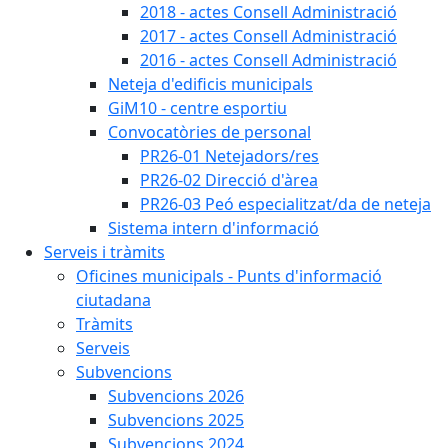
2018 - actes Consell Administració
2017 - actes Consell Administració
2016 - actes Consell Administració
Neteja d'edificis municipals
GiM10 - centre esportiu
Convocatòries de personal
PR26-01 Netejadors/res
PR26-02 Direcció d'àrea
PR26-03 Peó especialitzat/da de neteja
Sistema intern d'informació
Serveis i tràmits
Oficines municipals - Punts d'informació
ciutadana
Tràmits
Serveis
Subvencions
Subvencions 2026
Subvencions 2025
Subvencions 2024