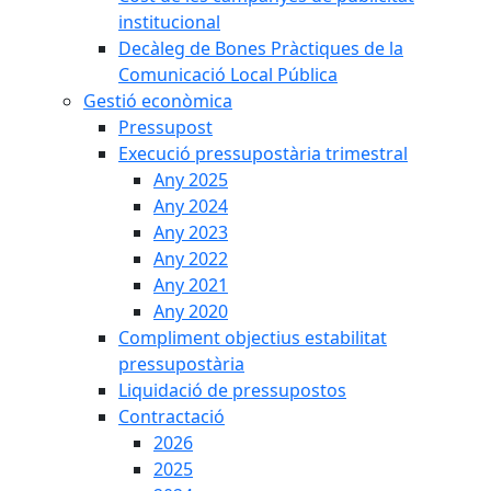
institucional
Decàleg de Bones Pràctiques de la
Comunicació Local Pública
Gestió econòmica
Pressupost
Execució pressupostària trimestral
Any 2025
Any 2024
Any 2023
Any 2022
Any 2021
Any 2020
Compliment objectius estabilitat
pressupostària
Liquidació de pressupostos
Contractació
2026
2025