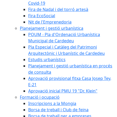
Covid-19
Fira de Nadal i del torró artesà
Fira EcoSocial
Nit de l'Emprenedoria
Planejament i gestió urbanística
POUM - Pla d'Ordenació Urbanística
Municipal de Cardedeu
Pla Especial i Catàleg del Patrimoni
Arquitectònic i Urbanístic de Cardedeu
Estudis urbanístics
Planejament i gestió urbanística en procés
de consulta
Aprovació provisional fitxa Casa Josep Tey,
E-21
Aprovació inicial PMU 19 "Dr. Klein"
Formació i ocupació
Inscripcions a la Mongia
Borsa de treball i Club de feina
Borsa de treball per a empreses