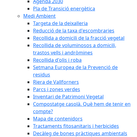
Agenda 2030
Pla de Transició energètica
Medi Ambient
Targeta de la deixalleria
Reducció de la taxa d'escombraries
Recollida a domicili de la fracció vegetal
Recollida de voluminosos a domicili,
trastos vells i andròmines
Recollida d'olis i roba
Setmana Europea de la Prevenció de
residus
Riera de Vallforners
Parcs i zones verdes
Inventari de Patrimoni Vegetal
Compostatge casolà. Què hem de tenir en
compte?
Mapa de contenidors
Tractaments fitosanitaris i herbicides
Decàleg de bones pràctiques ambientals