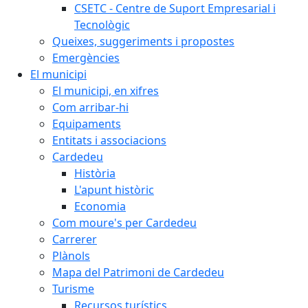
CSETC - Centre de Suport Empresarial i
Tecnològic
Queixes, suggeriments i propostes
Emergències
El municipi
El municipi, en xifres
Com arribar-hi
Equipaments
Entitats i associacions
Cardedeu
Història
L'apunt històric
Economia
Com moure's per Cardedeu
Carrerer
Plànols
Mapa del Patrimoni de Cardedeu
Turisme
Recursos turístics