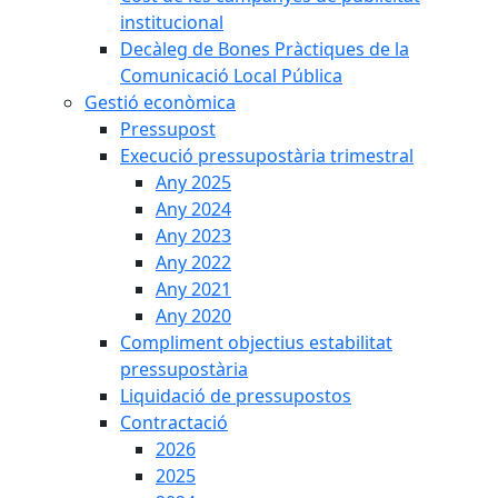
institucional
Decàleg de Bones Pràctiques de la
Comunicació Local Pública
Gestió econòmica
Pressupost
Execució pressupostària trimestral
Any 2025
Any 2024
Any 2023
Any 2022
Any 2021
Any 2020
Compliment objectius estabilitat
pressupostària
Liquidació de pressupostos
Contractació
2026
2025