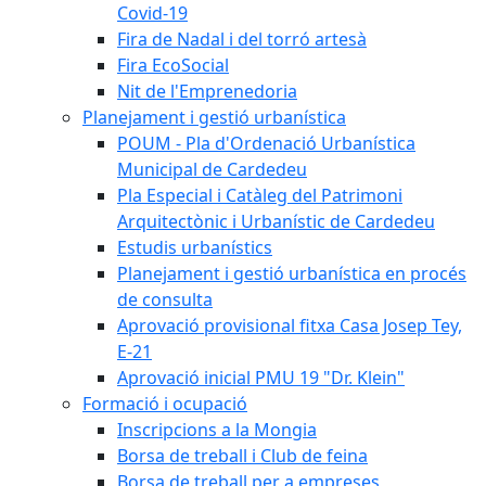
Covid-19
Fira de Nadal i del torró artesà
Fira EcoSocial
Nit de l'Emprenedoria
Planejament i gestió urbanística
POUM - Pla d'Ordenació Urbanística
Municipal de Cardedeu
Pla Especial i Catàleg del Patrimoni
Arquitectònic i Urbanístic de Cardedeu
Estudis urbanístics
Planejament i gestió urbanística en procés
de consulta
Aprovació provisional fitxa Casa Josep Tey,
E-21
Aprovació inicial PMU 19 "Dr. Klein"
Formació i ocupació
Inscripcions a la Mongia
Borsa de treball i Club de feina
Borsa de treball per a empreses