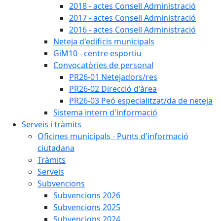
2018 - actes Consell Administració
2017 - actes Consell Administració
2016 - actes Consell Administració
Neteja d'edificis municipals
GiM10 - centre esportiu
Convocatòries de personal
PR26-01 Netejadors/res
PR26-02 Direcció d'àrea
PR26-03 Peó especialitzat/da de neteja
Sistema intern d'informació
Serveis i tràmits
Oficines municipals - Punts d'informació
ciutadana
Tràmits
Serveis
Subvencions
Subvencions 2026
Subvencions 2025
Subvencions 2024