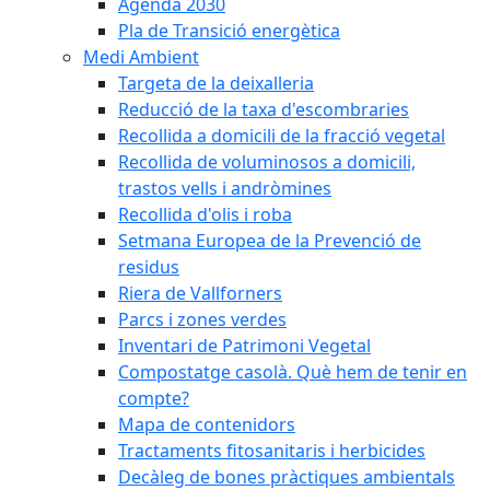
Agenda 2030
Pla de Transició energètica
Medi Ambient
Targeta de la deixalleria
Reducció de la taxa d'escombraries
Recollida a domicili de la fracció vegetal
Recollida de voluminosos a domicili,
trastos vells i andròmines
Recollida d'olis i roba
Setmana Europea de la Prevenció de
residus
Riera de Vallforners
Parcs i zones verdes
Inventari de Patrimoni Vegetal
Compostatge casolà. Què hem de tenir en
compte?
Mapa de contenidors
Tractaments fitosanitaris i herbicides
Decàleg de bones pràctiques ambientals