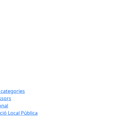
s categories
ssors
onal
ió Local Pública