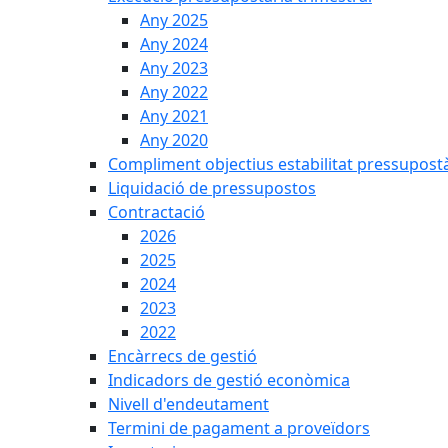
Any 2025
Any 2024
Any 2023
Any 2022
Any 2021
Any 2020
Compliment objectius estabilitat pressupost
Liquidació de pressupostos
Contractació
2026
2025
2024
2023
2022
Encàrrecs de gestió
Indicadors de gestió econòmica
Nivell d'endeutament
Termini de pagament a proveïdors