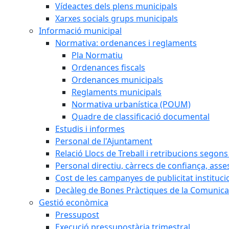
Vídeactes dels plens municipals
Xarxes socials grups municipals
Informació municipal
Normativa: ordenances i reglaments
Pla Normatiu
Ordenances fiscals
Ordenances municipals
Reglaments municipals
Normativa urbanística (POUM)
Quadre de classificació documental
Estudis i informes
Personal de l'Ajuntament
Relació Llocs de Treball i retribucions segon
Personal directiu, càrrecs de confiança, asse
Cost de les campanyes de publicitat instituci
Decàleg de Bones Pràctiques de la Comunicac
Gestió econòmica
Pressupost
Execució pressupostària trimestral