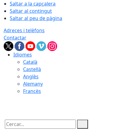
Saltar a la capçalera
Saltar al contingut
Saltar al peu de pàgina
Adreces i telèfons
Contactar
Idiomes
Català
Castellà
Anglès
Alemany
Francès
09.08.2026 | 08:15
Cercar: