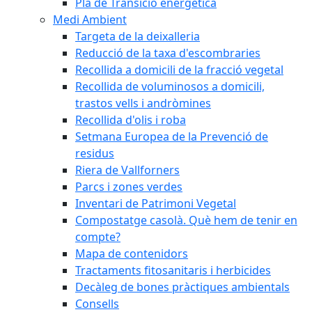
Pla de Transició energètica
Medi Ambient
Targeta de la deixalleria
Reducció de la taxa d'escombraries
Recollida a domicili de la fracció vegetal
Recollida de voluminosos a domicili,
trastos vells i andròmines
Recollida d'olis i roba
Setmana Europea de la Prevenció de
residus
Riera de Vallforners
Parcs i zones verdes
Inventari de Patrimoni Vegetal
Compostatge casolà. Què hem de tenir en
compte?
Mapa de contenidors
Tractaments fitosanitaris i herbicides
Decàleg de bones pràctiques ambientals
Consells