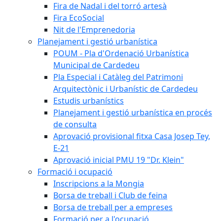
Fira de Nadal i del torró artesà
Fira EcoSocial
Nit de l'Emprenedoria
Planejament i gestió urbanística
POUM - Pla d'Ordenació Urbanística
Municipal de Cardedeu
Pla Especial i Catàleg del Patrimoni
Arquitectònic i Urbanístic de Cardedeu
Estudis urbanístics
Planejament i gestió urbanística en procés
de consulta
Aprovació provisional fitxa Casa Josep Tey,
E-21
Aprovació inicial PMU 19 "Dr. Klein"
Formació i ocupació
Inscripcions a la Mongia
Borsa de treball i Club de feina
Borsa de treball per a empreses
Formació per a l'ocupació