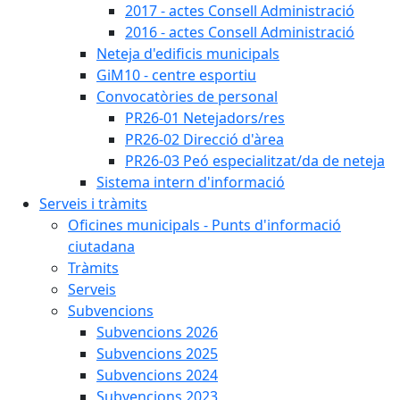
2017 - actes Consell Administració
2016 - actes Consell Administració
Neteja d'edificis municipals
GiM10 - centre esportiu
Convocatòries de personal
PR26-01 Netejadors/res
PR26-02 Direcció d'àrea
PR26-03 Peó especialitzat/da de neteja
Sistema intern d'informació
Serveis i tràmits
Oficines municipals - Punts d'informació
ciutadana
Tràmits
Serveis
Subvencions
Subvencions 2026
Subvencions 2025
Subvencions 2024
Subvencions 2023