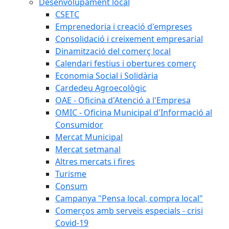
Desenvolupament local
CSETC
Emprenedoria i creació d'empreses
Consolidació i creixement empresarial
Dinamització del comerç local
Calendari festius i obertures comerç
Economia Social i Solidària
Cardedeu Agroecològic
OAE - Oficina d'Atenció a l'Empresa
OMIC - Oficina Municipal d'Informació al
Consumidor
Mercat Municipal
Mercat setmanal
Altres mercats i fires
Turisme
Consum
Campanya "Pensa local, compra local"
Comerços amb serveis especials - crisi
Covid-19