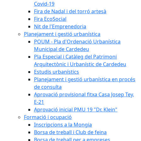
Covid-19
Fira de Nadal i del torró artesà
Fira EcoSocial
Nit de l'Emprenedoria
Planejament i gestió urbanística
POUM - Pla d'Ordenació Urbanística
Municipal de Cardedeu
Pla Especial i Catàleg del Patrimoni
Arquitectònic i Urbanístic de Cardedeu
Estudis urbanístics
Planejament i gestió urbanística en procés
de consulta
Aprovació provisional fitxa Casa Josep Tey,
E-21
Aprovació inicial PMU 19 "Dr. Klein"
Formació i ocupació
Inscripcions a la Mongia
Borsa de treball i Club de feina
Borsa de treball per a empreses