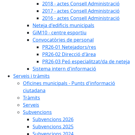
2018 - actes Consell Administració
2017 - actes Consell Administració
2016 - actes Consell Administració
Neteja d'edificis municipals
GiM10 - centre esportiu
Convocatòries de personal
PR26-01 Netejadors/res
PR26-02 Direcció d'àrea
PR26-03 Peó especialitzat/da de neteja
Sistema intern d'informació
Serveis i tràmits
Oficines municipals - Punts d'informació
ciutadana
Tràmits
Serveis
Subvencions
Subvencions 2026
Subvencions 2025
Subvencions 2024