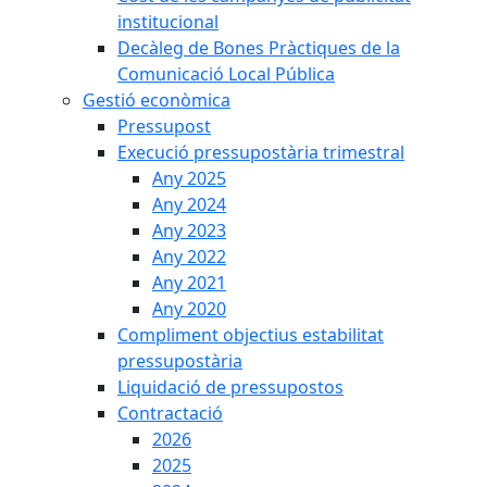
institucional
Decàleg de Bones Pràctiques de la
Comunicació Local Pública
Gestió econòmica
Pressupost
Execució pressupostària trimestral
Any 2025
Any 2024
Any 2023
Any 2022
Any 2021
Any 2020
Compliment objectius estabilitat
pressupostària
Liquidació de pressupostos
Contractació
2026
2025