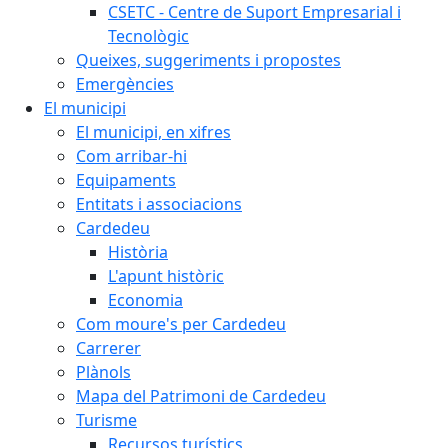
CSETC - Centre de Suport Empresarial i
Tecnològic
Queixes, suggeriments i propostes
Emergències
El municipi
El municipi, en xifres
Com arribar-hi
Equipaments
Entitats i associacions
Cardedeu
Història
L'apunt històric
Economia
Com moure's per Cardedeu
Carrerer
Plànols
Mapa del Patrimoni de Cardedeu
Turisme
Recursos turístics