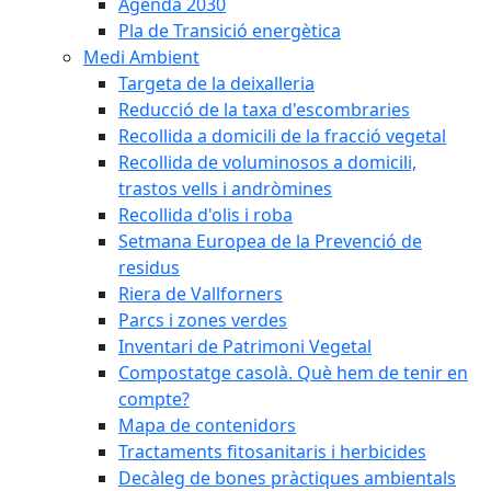
Agenda 2030
Pla de Transició energètica
Medi Ambient
Targeta de la deixalleria
Reducció de la taxa d'escombraries
Recollida a domicili de la fracció vegetal
Recollida de voluminosos a domicili,
trastos vells i andròmines
Recollida d'olis i roba
Setmana Europea de la Prevenció de
residus
Riera de Vallforners
Parcs i zones verdes
Inventari de Patrimoni Vegetal
Compostatge casolà. Què hem de tenir en
compte?
Mapa de contenidors
Tractaments fitosanitaris i herbicides
Decàleg de bones pràctiques ambientals