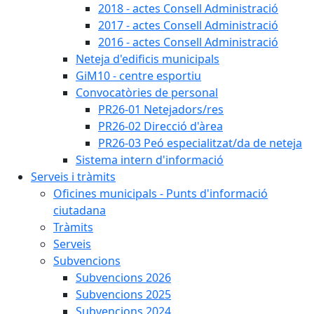
2018 - actes Consell Administració
2017 - actes Consell Administració
2016 - actes Consell Administració
Neteja d'edificis municipals
GiM10 - centre esportiu
Convocatòries de personal
PR26-01 Netejadors/res
PR26-02 Direcció d'àrea
PR26-03 Peó especialitzat/da de neteja
Sistema intern d'informació
Serveis i tràmits
Oficines municipals - Punts d'informació
ciutadana
Tràmits
Serveis
Subvencions
Subvencions 2026
Subvencions 2025
Subvencions 2024