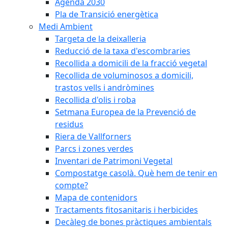
Agenda 2030
Pla de Transició energètica
Medi Ambient
Targeta de la deixalleria
Reducció de la taxa d'escombraries
Recollida a domicili de la fracció vegetal
Recollida de voluminosos a domicili,
trastos vells i andròmines
Recollida d'olis i roba
Setmana Europea de la Prevenció de
residus
Riera de Vallforners
Parcs i zones verdes
Inventari de Patrimoni Vegetal
Compostatge casolà. Què hem de tenir en
compte?
Mapa de contenidors
Tractaments fitosanitaris i herbicides
Decàleg de bones pràctiques ambientals