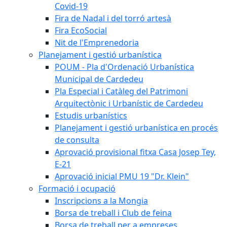
Covid-19
Fira de Nadal i del torró artesà
Fira EcoSocial
Nit de l'Emprenedoria
Planejament i gestió urbanística
POUM - Pla d'Ordenació Urbanística
Municipal de Cardedeu
Pla Especial i Catàleg del Patrimoni
Arquitectònic i Urbanístic de Cardedeu
Estudis urbanístics
Planejament i gestió urbanística en procés
de consulta
Aprovació provisional fitxa Casa Josep Tey,
E-21
Aprovació inicial PMU 19 "Dr. Klein"
Formació i ocupació
Inscripcions a la Mongia
Borsa de treball i Club de feina
Borsa de treball per a empreses