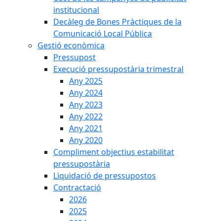
institucional
Decàleg de Bones Pràctiques de la
Comunicació Local Pública
Gestió econòmica
Pressupost
Execució pressupostària trimestral
Any 2025
Any 2024
Any 2023
Any 2022
Any 2021
Any 2020
Compliment objectius estabilitat
pressupostària
Liquidació de pressupostos
Contractació
2026
2025