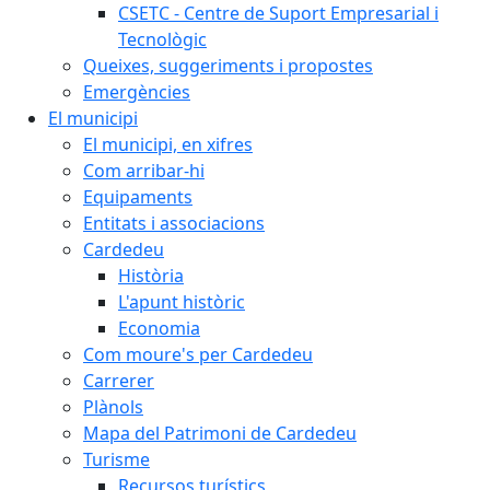
CSETC - Centre de Suport Empresarial i
Tecnològic
Queixes, suggeriments i propostes
Emergències
El municipi
El municipi, en xifres
Com arribar-hi
Equipaments
Entitats i associacions
Cardedeu
Història
L'apunt històric
Economia
Com moure's per Cardedeu
Carrerer
Plànols
Mapa del Patrimoni de Cardedeu
Turisme
Recursos turístics