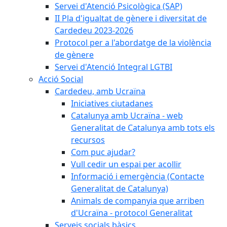
Servei d'Atenció Psicològica (SAP)
II Pla d'igualtat de gènere i diversitat de
Cardedeu 2023-2026
Protocol per a l'abordatge de la violència
de gènere
Servei d'Atenció Integral LGTBI
Acció Social
Cardedeu, amb Ucraïna
Iniciatives ciutadanes
Catalunya amb Ucraïna - web
Generalitat de Catalunya amb tots els
recursos
Com puc ajudar?
Vull cedir un espai per acollir
Informació i emergència (Contacte
Generalitat de Catalunya)
Animals de companyia que arriben
d'Ucraïna - protocol Generalitat
Serveis socials bàsics