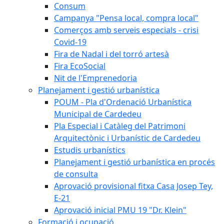
Consum
Campanya "Pensa local, compra local"
Comerços amb serveis especials - crisi
Covid-19
Fira de Nadal i del torró artesà
Fira EcoSocial
Nit de l'Emprenedoria
Planejament i gestió urbanística
POUM - Pla d'Ordenació Urbanística
Municipal de Cardedeu
Pla Especial i Catàleg del Patrimoni
Arquitectònic i Urbanístic de Cardedeu
Estudis urbanístics
Planejament i gestió urbanística en procés
de consulta
Aprovació provisional fitxa Casa Josep Tey,
E-21
Aprovació inicial PMU 19 "Dr. Klein"
Formació i ocupació