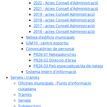
2022 - Actes Consell d'Administració
2021 - Actes Consell d'Administració
2019 - actes Consell Administració
2018 - actes Consell Administració
2017 - actes Consell Administració
2016 - actes Consell Administració
Neteja d'edificis municipals
GiM10 - centre esportiu
Convocatòries de personal
PR26-01 Netejadors/res
PR26-02 Direcció d'àrea
PR26-03 Peó especialitzat/da de neteja
Sistema intern d'informació
Serveis i tràmits
Oficines municipals - Punts d'informació
ciutadana
Tràmits
Serveis
Subvencions