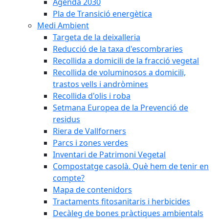
Agenda 2030
Pla de Transició energètica
Medi Ambient
Targeta de la deixalleria
Reducció de la taxa d'escombraries
Recollida a domicili de la fracció vegetal
Recollida de voluminosos a domicili,
trastos vells i andròmines
Recollida d'olis i roba
Setmana Europea de la Prevenció de
residus
Riera de Vallforners
Parcs i zones verdes
Inventari de Patrimoni Vegetal
Compostatge casolà. Què hem de tenir en
compte?
Mapa de contenidors
Tractaments fitosanitaris i herbicides
Decàleg de bones pràctiques ambientals