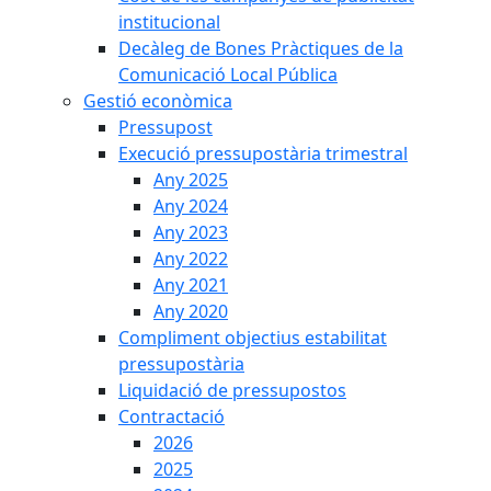
institucional
Decàleg de Bones Pràctiques de la
Comunicació Local Pública
Gestió econòmica
Pressupost
Execució pressupostària trimestral
Any 2025
Any 2024
Any 2023
Any 2022
Any 2021
Any 2020
Compliment objectius estabilitat
pressupostària
Liquidació de pressupostos
Contractació
2026
2025