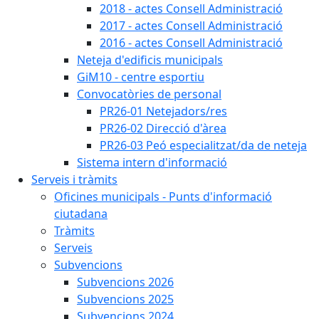
2018 - actes Consell Administració
2017 - actes Consell Administració
2016 - actes Consell Administració
Neteja d'edificis municipals
GiM10 - centre esportiu
Convocatòries de personal
PR26-01 Netejadors/res
PR26-02 Direcció d'àrea
PR26-03 Peó especialitzat/da de neteja
Sistema intern d'informació
Serveis i tràmits
Oficines municipals - Punts d'informació
ciutadana
Tràmits
Serveis
Subvencions
Subvencions 2026
Subvencions 2025
Subvencions 2024