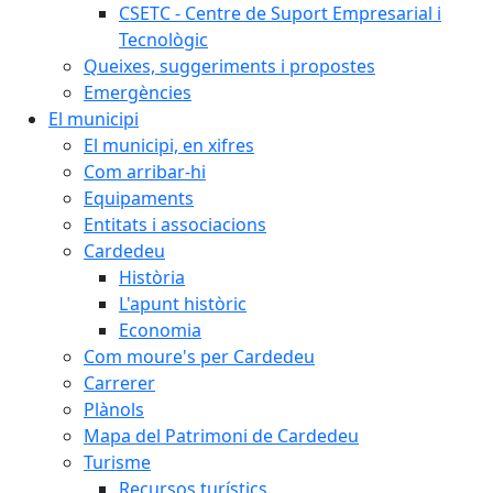
CSETC - Centre de Suport Empresarial i
Tecnològic
Queixes, suggeriments i propostes
Emergències
El municipi
El municipi, en xifres
Com arribar-hi
Equipaments
Entitats i associacions
Cardedeu
Història
L'apunt històric
Economia
Com moure's per Cardedeu
Carrerer
Plànols
Mapa del Patrimoni de Cardedeu
Turisme
Recursos turístics