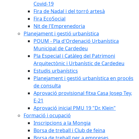
Covid-19
Fira de Nadal i del torró artesà
Fira EcoSocial
Nit de l'Emprenedoria
Planejament i gestió urbanística
POUM - Pla d'Ordenació Urbanística
Municipal de Cardedeu
Pla Especial i Catàleg del Patrimoni
Arquitectònic i Urbanístic de Cardedeu
Estudis urbanístics
Planejament i gestió urbanística en procés
de consulta
Aprovació provisional fitxa Casa Josep Tey,
E-21
Aprovació inicial PMU 19 "Dr. Klein"
Formació i ocupació
Inscripcions a la Mongia
Borsa de treball i Club de feina
Borsa de treball per a empreses