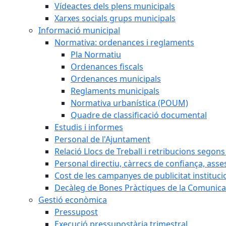
Vídeactes dels plens municipals
Xarxes socials grups municipals
Informació municipal
Normativa: ordenances i reglaments
Pla Normatiu
Ordenances fiscals
Ordenances municipals
Reglaments municipals
Normativa urbanística (POUM)
Quadre de classificació documental
Estudis i informes
Personal de l'Ajuntament
Relació Llocs de Treball i retribucions segon
Personal directiu, càrrecs de confiança, asse
Cost de les campanyes de publicitat instituci
Decàleg de Bones Pràctiques de la Comunicac
Gestió econòmica
Pressupost
Execució pressupostària trimestral