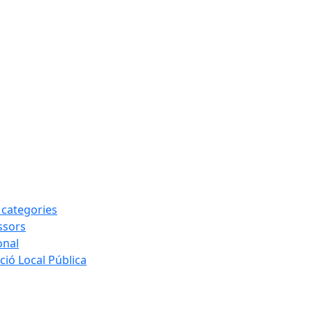
s categories
ssors
onal
ió Local Pública