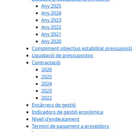
Any 2025
Any 2024
Any 2023
Any 2022
Any 2021
Any 2020
Compliment objectius estabilitat pressupost
Liquidació de pressupostos
Contractació
2026
2025
2024
2023
2022
Encàrrecs de gestió
Indicadors de gestió econòmica
Nivell d'endeutament
Termini de pagament a proveïdors