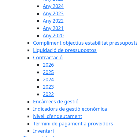
Any 2024
Any 2023
Any 2022
Any 2021
Any 2020
Compliment objectius estabilitat pressupost
Liquidació de pressupostos
Contractació
2026
2025
2024
2023
2022
Encàrrecs de gestió
Indicadors de gestió econòmica
Nivell d'endeutament
Termini de pagament a proveïdors
Inventari