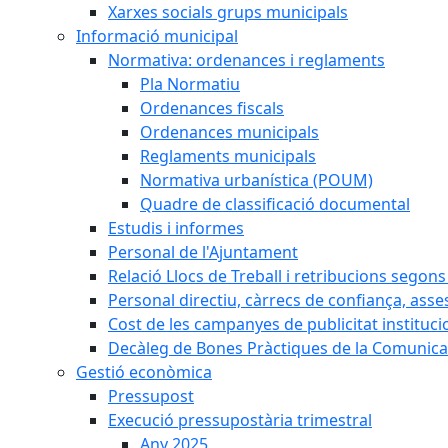
Xarxes socials grups municipals
Informació municipal
Normativa: ordenances i reglaments
Pla Normatiu
Ordenances fiscals
Ordenances municipals
Reglaments municipals
Normativa urbanística (POUM)
Quadre de classificació documental
Estudis i informes
Personal de l'Ajuntament
Relació Llocs de Treball i retribucions segon
Personal directiu, càrrecs de confiança, asse
Cost de les campanyes de publicitat instituci
Decàleg de Bones Pràctiques de la Comunicac
Gestió econòmica
Pressupost
Execució pressupostària trimestral
Any 2025