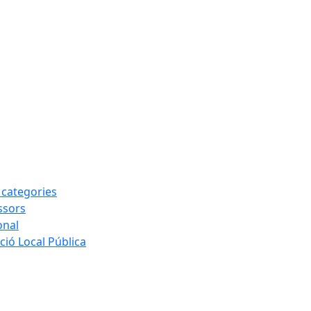
s categories
ssors
onal
ió Local Pública