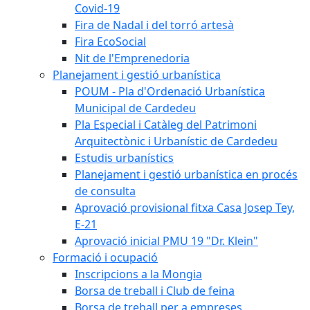
Covid-19
Fira de Nadal i del torró artesà
Fira EcoSocial
Nit de l'Emprenedoria
Planejament i gestió urbanística
POUM - Pla d'Ordenació Urbanística
Municipal de Cardedeu
Pla Especial i Catàleg del Patrimoni
Arquitectònic i Urbanístic de Cardedeu
Estudis urbanístics
Planejament i gestió urbanística en procés
de consulta
Aprovació provisional fitxa Casa Josep Tey,
E-21
Aprovació inicial PMU 19 "Dr. Klein"
Formació i ocupació
Inscripcions a la Mongia
Borsa de treball i Club de feina
Borsa de treball per a empreses