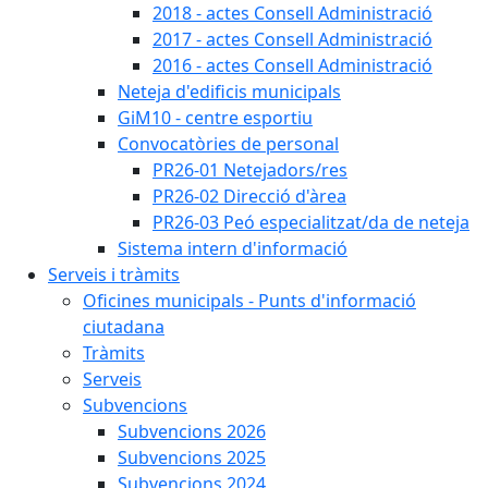
2018 - actes Consell Administració
2017 - actes Consell Administració
2016 - actes Consell Administració
Neteja d'edificis municipals
GiM10 - centre esportiu
Convocatòries de personal
PR26-01 Netejadors/res
PR26-02 Direcció d'àrea
PR26-03 Peó especialitzat/da de neteja
Sistema intern d'informació
Serveis i tràmits
Oficines municipals - Punts d'informació
ciutadana
Tràmits
Serveis
Subvencions
Subvencions 2026
Subvencions 2025
Subvencions 2024