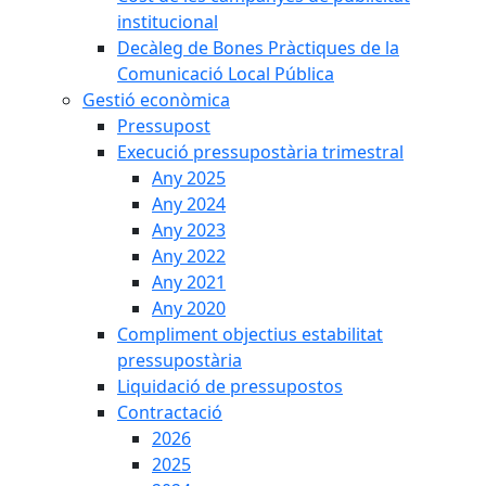
institucional
Decàleg de Bones Pràctiques de la
Comunicació Local Pública
Gestió econòmica
Pressupost
Execució pressupostària trimestral
Any 2025
Any 2024
Any 2023
Any 2022
Any 2021
Any 2020
Compliment objectius estabilitat
pressupostària
Liquidació de pressupostos
Contractació
2026
2025