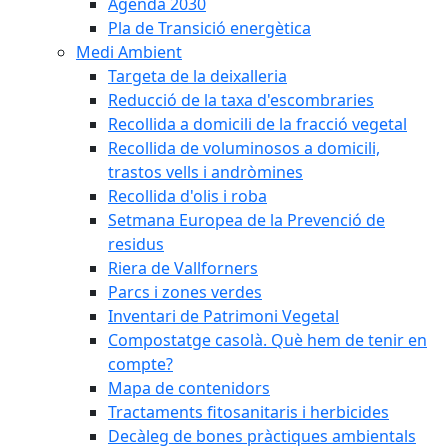
Agenda 2030
Pla de Transició energètica
Medi Ambient
Targeta de la deixalleria
Reducció de la taxa d'escombraries
Recollida a domicili de la fracció vegetal
Recollida de voluminosos a domicili,
trastos vells i andròmines
Recollida d'olis i roba
Setmana Europea de la Prevenció de
residus
Riera de Vallforners
Parcs i zones verdes
Inventari de Patrimoni Vegetal
Compostatge casolà. Què hem de tenir en
compte?
Mapa de contenidors
Tractaments fitosanitaris i herbicides
Decàleg de bones pràctiques ambientals