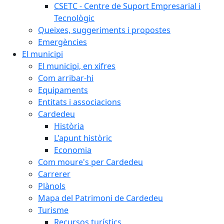
CSETC - Centre de Suport Empresarial i
Tecnològic
Queixes, suggeriments i propostes
Emergències
El municipi
El municipi, en xifres
Com arribar-hi
Equipaments
Entitats i associacions
Cardedeu
Història
L'apunt històric
Economia
Com moure's per Cardedeu
Carrerer
Plànols
Mapa del Patrimoni de Cardedeu
Turisme
Recursos turístics