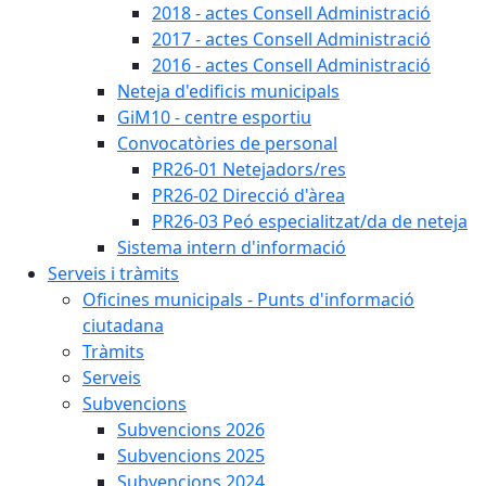
2018 - actes Consell Administració
2017 - actes Consell Administració
2016 - actes Consell Administració
Neteja d'edificis municipals
GiM10 - centre esportiu
Convocatòries de personal
PR26-01 Netejadors/res
PR26-02 Direcció d'àrea
PR26-03 Peó especialitzat/da de neteja
Sistema intern d'informació
Serveis i tràmits
Oficines municipals - Punts d'informació
ciutadana
Tràmits
Serveis
Subvencions
Subvencions 2026
Subvencions 2025
Subvencions 2024