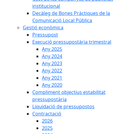
institucional
Decàleg de Bones Pràctiques de la
Comunicació Local Pública
Gestió econòmica
Pressupost
Execució pressupostària trimestral
Any 2025
Any 2024
Any 2023
Any 2022
Any 2021
Any 2020
Compliment objectius estabilitat
pressupostària
Liquidació de pressupostos
Contractació
2026
2025