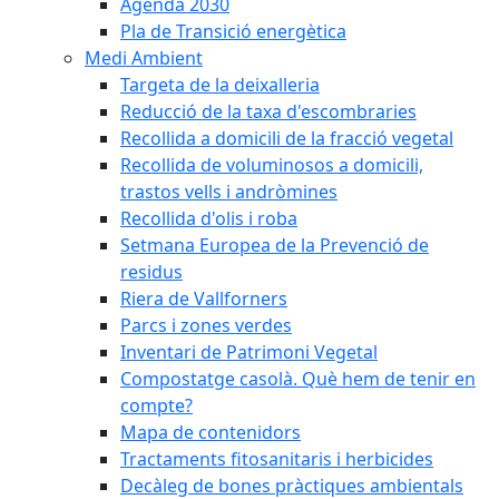
Agenda 2030
Pla de Transició energètica
Medi Ambient
Targeta de la deixalleria
Reducció de la taxa d'escombraries
Recollida a domicili de la fracció vegetal
Recollida de voluminosos a domicili,
trastos vells i andròmines
Recollida d'olis i roba
Setmana Europea de la Prevenció de
residus
Riera de Vallforners
Parcs i zones verdes
Inventari de Patrimoni Vegetal
Compostatge casolà. Què hem de tenir en
compte?
Mapa de contenidors
Tractaments fitosanitaris i herbicides
Decàleg de bones pràctiques ambientals