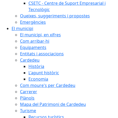
CSETC - Centre de Suport Empresarial i
Tecnològic
Queixes, suggeriments i propostes
Emergències
El municipi
El municipi, en xifres
Com arribar-hi
Equipaments
Entitats i associacions
Cardedeu
Història
L'apunt històric
Economia
Com moure's per Cardedeu
Carrerer
Plànols
Mapa del Patrimoni de Cardedeu
Turisme
Recursos turístics