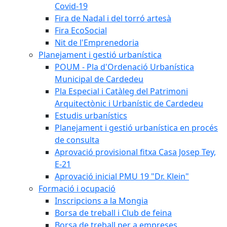
Covid-19
Fira de Nadal i del torró artesà
Fira EcoSocial
Nit de l'Emprenedoria
Planejament i gestió urbanística
POUM - Pla d'Ordenació Urbanística
Municipal de Cardedeu
Pla Especial i Catàleg del Patrimoni
Arquitectònic i Urbanístic de Cardedeu
Estudis urbanístics
Planejament i gestió urbanística en procés
de consulta
Aprovació provisional fitxa Casa Josep Tey,
E-21
Aprovació inicial PMU 19 "Dr. Klein"
Formació i ocupació
Inscripcions a la Mongia
Borsa de treball i Club de feina
Borsa de treball per a empreses